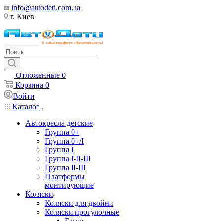
info@autodeti.com.ua
г. Киев
Отложенные
0
Корзина
0
Войти
Каталог
Автокресла детские
Группа 0+
Группа 0+/I
Группа I
Группа I-II-III
Группа II-III
Платформы
монтирующие
Коляски
Коляски для двойни
Коляски прогулочные
Багги,