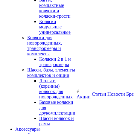
компактные
коляски и
коляски-трости
Коляски
модульные
универсальные
Коляски для
новорожденных,
трансформеры и
комплекты
Коляски 2 в 1 и
трансформеры
Шасси, базы, элементы
комплектов и опции
Люльки
(корзины)
колясок для
Статьи
Новости
Бре
новорожденных
Акции
Базовые коляски
для
доукомплектации
Шасси колясок и
рамы
Аксессуары