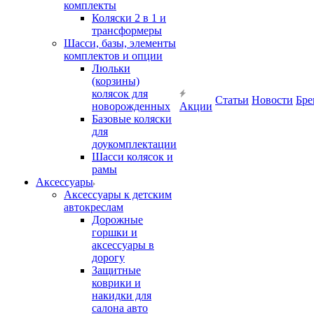
комплекты
Коляски 2 в 1 и
трансформеры
Шасси, базы, элементы
комплектов и опции
Люльки
(корзины)
колясок для
Статьи
Новости
Бре
новорожденных
Акции
Базовые коляски
для
доукомплектации
Шасси колясок и
рамы
Аксессуары
Аксессуары к детским
автокреслам
Дорожные
горшки и
аксессуары в
дорогу
Защитные
коврики и
накидки для
салона авто