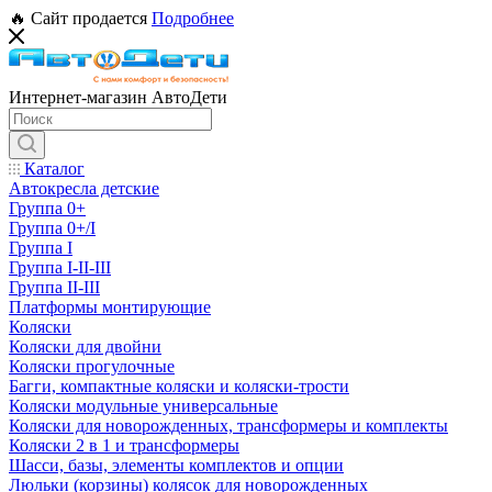
🔥 Сайт продается
Подробнее
Интернет-магазин АвтоДети
Каталог
Автокресла детские
Группа 0+
Группа 0+/I
Группа I
Группа I-II-III
Группа II-III
Платформы монтирующие
Коляски
Коляски для двойни
Коляски прогулочные
Багги, компактные коляски и коляски-трости
Коляски модульные универсальные
Коляски для новорожденных, трансформеры и комплекты
Коляски 2 в 1 и трансформеры
Шасси, базы, элементы комплектов и опции
Люльки (корзины) колясок для новорожденных