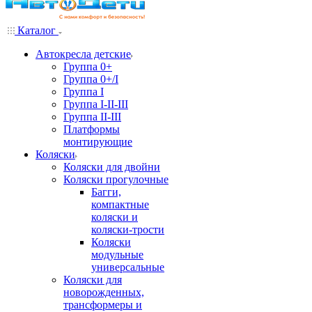
Каталог
Автокресла детские
Группа 0+
Группа 0+/I
Группа I
Группа I-II-III
Группа II-III
Платформы
монтирующие
Коляски
Коляски для двойни
Коляски прогулочные
Багги,
компактные
коляски и
коляски-трости
Коляски
модульные
универсальные
Коляски для
новорожденных,
трансформеры и