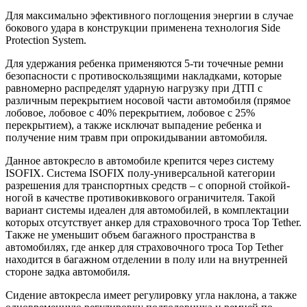
Для максимально эфективного поглощения энергии в случае
бокового удара в конструкции применена технология Side
Protection System.
Для удержания ребенка применяются 5-ти точечные ремни
безопасности с противоскользящими накладками, которые
равномерно распределят ударную нагрузку при ДТП с
различным перекрытием носовой части автомобиля (прямое
лобовое, лобовое с 40% перекрытием, лобовое с 25%
перекрытием), а также исключат выпадение ребенка и
получение ним травм при опрокидывании автомобиля.
Данное автокресло в автомобиле крепится через систему
ISOFIX. Система ISOFIX полу-универсальной категории
разрешения для транспортных средств – с опорной стойкой-
ногой в качестве противокивкового ограничителя. Такой
вариант системы идеален для автомобилей, в комплектации
которых отсутствует анкер для страховочного троса Top Tether.
Также не уменьшит объем багажного пространства в
автомобилях, где анкер для страховочного троса Top Tether
находится в багажном отделении в полу или на внутренней
стороне задка автомобиля.
Сидение автокресла имеет регулировку угла наклона, а также