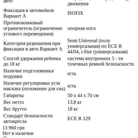
авто
движения
Фиксация в автомобиле
ISOFIX
Вариант А
Противокивковый
ограничитель (ограничение
опорная нога
углового перемещения)
Semi Universal (полу
Категория разрешения при
универсальная) по ECE R
фиксации в авто Вариант А
44/04, i-Size (универсальная)
Способ удержания ребенка
система внутренних 5 - ти
до 18 кг
точечных ремней безопасности
Наличие подголовника/
есть
подушки
Наличие регулировки угла
есть
наклона (положение для сна)
Габариты
50 х 44 х 70 см
Вес нетто
13.8 кг
Вес брутто
18 кг
Стандарт безопасности
ECE R 129
автокресла
13 960
грн
Нет в наличии