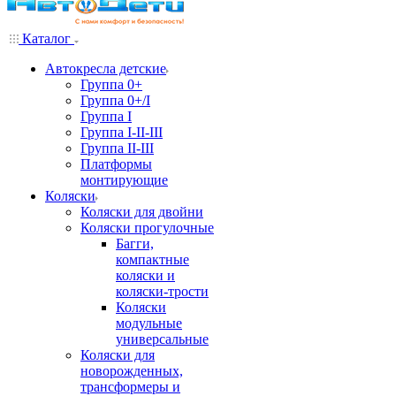
Каталог
Автокресла детские
Группа 0+
Группа 0+/I
Группа I
Группа I-II-III
Группа II-III
Платформы
монтирующие
Коляски
Коляски для двойни
Коляски прогулочные
Багги,
компактные
коляски и
коляски-трости
Коляски
модульные
универсальные
Коляски для
новорожденных,
трансформеры и