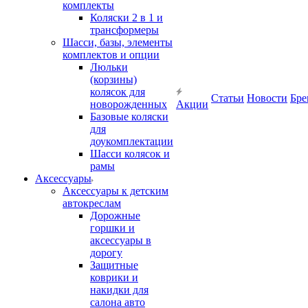
комплекты
Коляски 2 в 1 и
трансформеры
Шасси, базы, элементы
комплектов и опции
Люльки
(корзины)
колясок для
Статьи
Новости
Бре
новорожденных
Акции
Базовые коляски
для
доукомплектации
Шасси колясок и
рамы
Аксессуары
Аксессуары к детским
автокреслам
Дорожные
горшки и
аксессуары в
дорогу
Защитные
коврики и
накидки для
салона авто