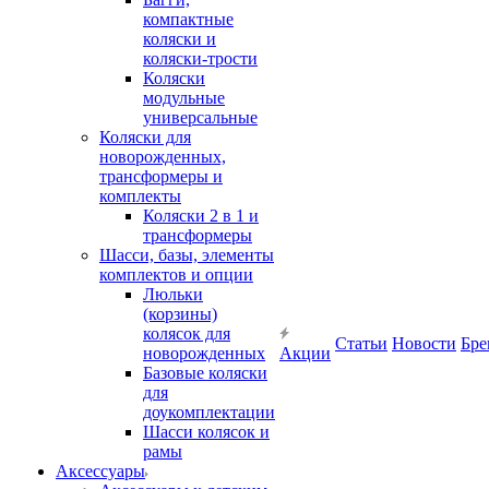
компактные
коляски и
коляски-трости
Коляски
модульные
универсальные
Коляски для
новорожденных,
трансформеры и
комплекты
Коляски 2 в 1 и
трансформеры
Шасси, базы, элементы
комплектов и опции
Люльки
(корзины)
колясок для
Статьи
Новости
Бре
новорожденных
Акции
Базовые коляски
для
доукомплектации
Шасси колясок и
рамы
Аксессуары