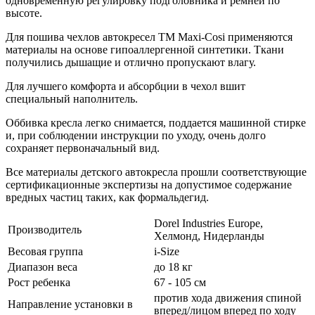
одновременную регулировку подголовника и ремней по
высоте.
Для пошива чехлов автокресел ТМ Maxi-Cosi применяются
материалы на основе гипоаллергенной синтетики. Ткани
получились дышащие и отлично пропускают влагу.
Для лучшего комфорта и абсорбции в чехол вшит
специальный наполнитель.
Оббивка кресла легко снимается, поддается машинной стирке
и, при соблюдении инструкции по уходу, очень долго
сохраняет первоначальный вид.
Все материалы детского автокресла прошли соответствующие
сертификационные экспертизы на допустимое содержание
вредных частиц таких, как формальдегид.
Dorel Industries Europe,
Производитель
Хелмонд, Нидерланды
Весовая группа
i-Size
Диапазон веса
до 18 кг
Рост ребенка
67 - 105 см
против хода движения спиной
Направление установки в
вперед/лицом вперед по ходу