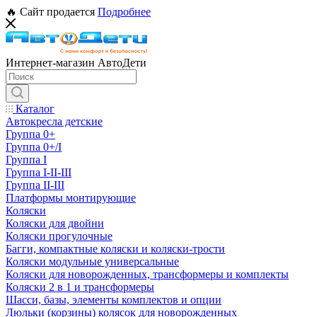
🔥 Сайт продается
Подробнее
Интернет-магазин АвтоДети
Каталог
Автокресла детские
Группа 0+
Группа 0+/I
Группа I
Группа I-II-III
Группа II-III
Платформы монтирующие
Коляски
Коляски для двойни
Коляски прогулочные
Багги, компактные коляски и коляски-трости
Коляски модульные универсальные
Коляски для новорожденных, трансформеры и комплекты
Коляски 2 в 1 и трансформеры
Шасси, базы, элементы комплектов и опции
Люльки (корзины) колясок для новорожденных