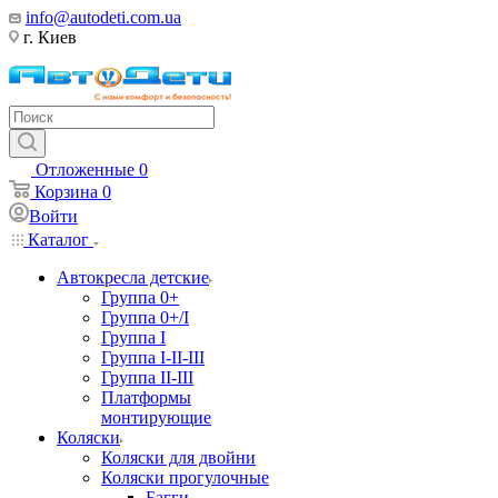
info@autodeti.com.ua
г. Киев
Отложенные
0
Корзина
0
Войти
Каталог
Автокресла детские
Группа 0+
Группа 0+/I
Группа I
Группа I-II-III
Группа II-III
Платформы
монтирующие
Коляски
Коляски для двойни
Коляски прогулочные
Багги,