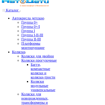
Каталог
Автокресла детские
Группа 0+
Группа 0+/I
Группа I
Группа I-II-III
Группа II-III
Платформы
монтирующие
Коляски
Коляски для двойни
Коляски прогулочные
Багги,
компактные
коляски и
коляски-трости
Коляски
модульные
универсальные
Коляски для
новорожденных,
трансформеры и