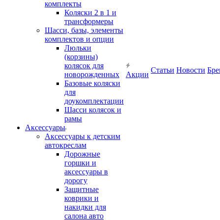
комплекты
Коляски 2 в 1 и
трансформеры
Шасси, базы, элементы
комплектов и опции
Люльки
(корзины)
колясок для
Статьи
Новости
Бре
новорожденных
Акции
Базовые коляски
для
доукомплектации
Шасси колясок и
рамы
Аксессуары
Аксессуары к детским
автокреслам
Дорожные
горшки и
аксессуары в
дорогу
Защитные
коврики и
накидки для
салона авто