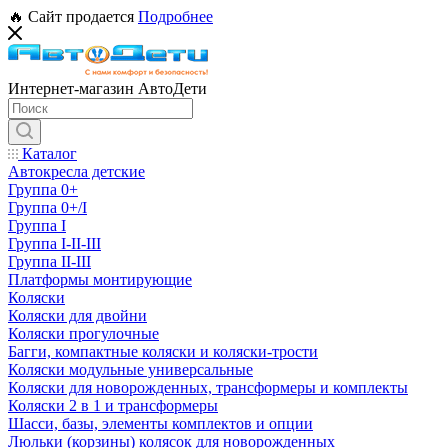
🔥 Сайт продается
Подробнее
Интернет-магазин АвтоДети
Каталог
Автокресла детские
Группа 0+
Группа 0+/I
Группа I
Группа I-II-III
Группа II-III
Платформы монтирующие
Коляски
Коляски для двойни
Коляски прогулочные
Багги, компактные коляски и коляски-трости
Коляски модульные универсальные
Коляски для новорожденных, трансформеры и комплекты
Коляски 2 в 1 и трансформеры
Шасси, базы, элементы комплектов и опции
Люльки (корзины) колясок для новорожденных