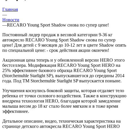
Главная
—
Новости
—
RECARO Young Sport Shadow снова по супер цене!
Постоянный лидер продаж в весовой категории 9-36 кг
автокресло RECARO Young Sport Shadow снова по супер
цене! Для детей с 9 месяцев до 10-12 лет в цвете Shadow опять
по специальной цене: - срок действия акции окончен!
Акционная цена теперь и у обновленной версии HERO этого
бестселлера. Модификация RECARO Young Sport HERO на
25% эффективнее базового образца RECARO Young Sport
(Storchemuhle Starlight SP), выпускавшегося до середины 2014
года. Под ТМ Storchemuhle Starlight SP выпускается поныне.
Улучшения коснулись боковой защиты, которая отдаляет тело
ребенка от точки силового воздействия. Также в конструкцию
внедрена технология HERO, благодаря которой замедление
малыша весом до 18 кг стало более мягким и в тоже время
эффективнее.
Детальное описание, видео, техническая характеристика на
странице детского автокресла RECARO Young Sport HERO