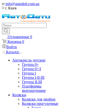
info@autodeti.com.ua
г. Киев
Отложенные
0
Корзина
0
Войти
Каталог
Автокресла детские
Группа 0+
Группа 0+/I
Группа I
Группа I-II-III
Группа II-III
Платформы
монтирующие
Коляски
Коляски для двойни
Коляски прогулочные
Багги,