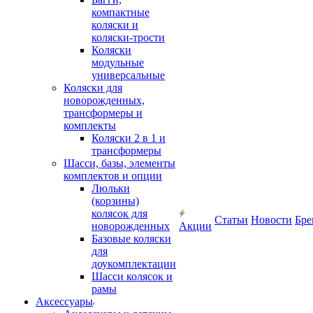
компактные
коляски и
коляски-трости
Коляски
модульные
универсальные
Коляски для
новорожденных,
трансформеры и
комплекты
Коляски 2 в 1 и
трансформеры
Шасси, базы, элементы
комплектов и опции
Люльки
(корзины)
колясок для
Статьи
Новости
Бре
новорожденных
Акции
Базовые коляски
для
доукомплектации
Шасси колясок и
рамы
Аксессуары