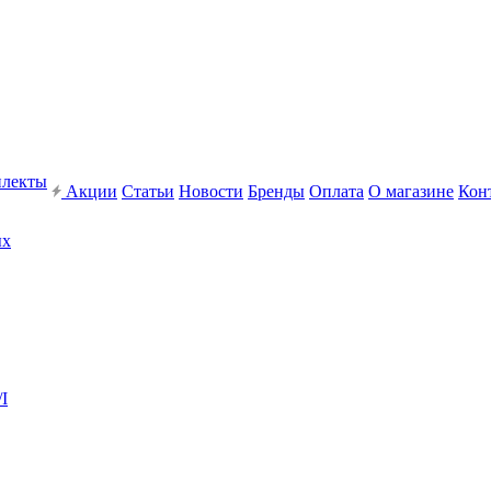
плекты
Акции
Статьи
Новости
Бренды
Оплата
О магазине
Кон
ых
I