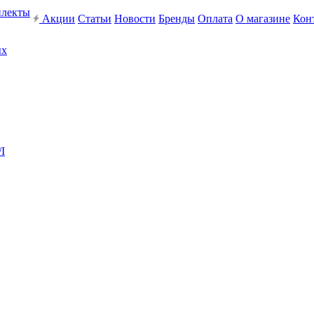
плекты
Акции
Статьи
Новости
Бренды
Оплата
О магазине
Кон
ых
I