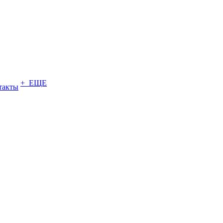
+ ЕЩЕ
такты