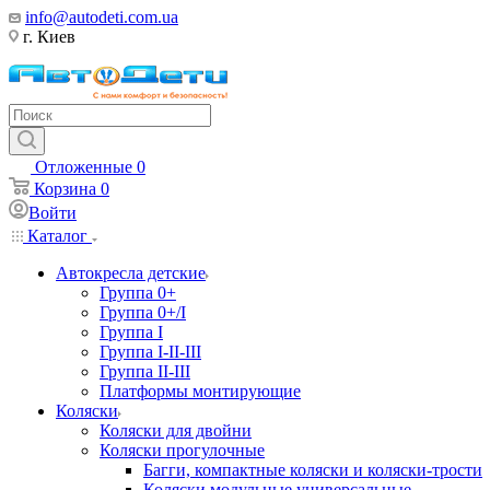
info@autodeti.com.ua
г. Киев
Отложенные
0
Корзина
0
Войти
Каталог
Автокресла детские
Группа 0+
Группа 0+/I
Группа I
Группа I-II-III
Группа II-III
Платформы монтирующие
Коляски
Коляски для двойни
Коляски прогулочные
Багги, компактные коляски и коляски-трости
Коляски модульные универсальные