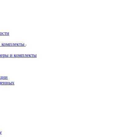
рости
и комплекты
меры и комплекты
пции
жденных
у