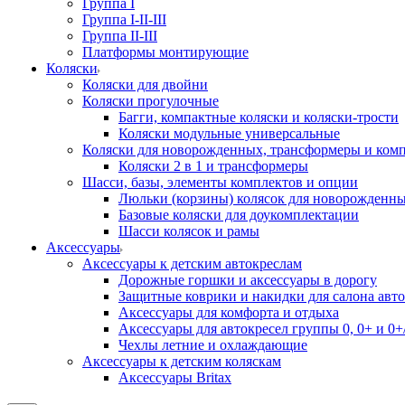
Группа I
Группа I-II-III
Группа II-III
Платформы монтирующие
Коляски
Коляски для двойни
Коляски прогулочные
Багги, компактные коляски и коляски-трости
Коляски модульные универсальные
Коляски для новорожденных, трансформеры и ком
Коляски 2 в 1 и трансформеры
Шасси, базы, элементы комплектов и опции
Люльки (корзины) колясок для новорожденн
Базовые коляски для доукомплектации
Шасси колясок и рамы
Аксессуары
Аксессуары к детским автокреслам
Дорожные горшки и аксессуары в дорогу
Защитные коврики и накидки для салона авто
Аксессуары для комфорта и отдыха
Аксессуары для автокресел группы 0, 0+ и 0+/
Чехлы летние и охлаждающие
Аксессуары к детским коляскам
Аксессуары Britax