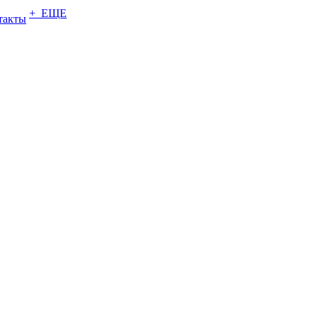
+ ЕЩЕ
такты