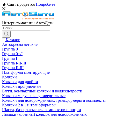
🔥 Сайт продается
Подробнее
Интернет-магазин АвтоДети
Каталог
Автокресла детские
Группа 0+
Группа 0+/I
Группа I
Группа I-II-III
Группа II-III
Платформы монтирующие
Коляски
Коляски для двойни
Коляски прогулочные
Багги, компактные коляски и коляски-трости
Коляски модульные универсальные
Коляски для новорожденных, трансформеры и комплекты
Коляски 2 в 1 и трансформеры
Шасси, базы, элементы комплектов и опции
Люльки (корзины) колясок для новорожденных