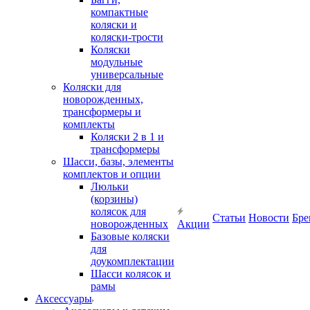
компактные
коляски и
коляски-трости
Коляски
модульные
универсальные
Коляски для
новорожденных,
трансформеры и
комплекты
Коляски 2 в 1 и
трансформеры
Шасси, базы, элементы
комплектов и опции
Люльки
(корзины)
колясок для
Статьи
Новости
Бре
новорожденных
Акции
Базовые коляски
для
доукомплектации
Шасси колясок и
рамы
Аксессуары