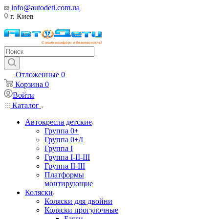
info@autodeti.com.ua
г. Киев
Отложенные
0
Корзина
0
Войти
Каталог
Автокресла детские
Группа 0+
Группа 0+/I
Группа I
Группа I-II-III
Группа II-III
Платформы
монтирующие
Коляски
Коляски для двойни
Коляски прогулочные
Багги,