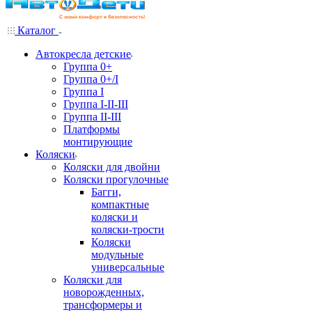
Каталог
Автокресла детские
Группа 0+
Группа 0+/I
Группа I
Группа I-II-III
Группа II-III
Платформы
монтирующие
Коляски
Коляски для двойни
Коляски прогулочные
Багги,
компактные
коляски и
коляски-трости
Коляски
модульные
универсальные
Коляски для
новорожденных,
трансформеры и