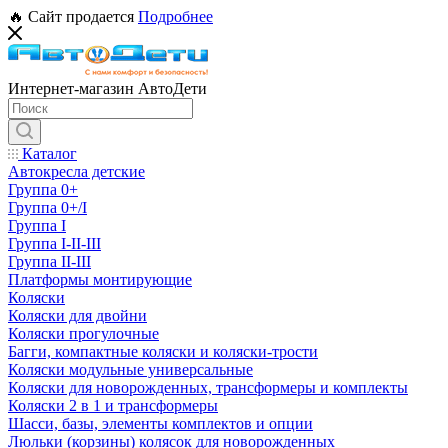
🔥 Сайт продается
Подробнее
Интернет-магазин АвтоДети
Каталог
Автокресла детские
Группа 0+
Группа 0+/I
Группа I
Группа I-II-III
Группа II-III
Платформы монтирующие
Коляски
Коляски для двойни
Коляски прогулочные
Багги, компактные коляски и коляски-трости
Коляски модульные универсальные
Коляски для новорожденных, трансформеры и комплекты
Коляски 2 в 1 и трансформеры
Шасси, базы, элементы комплектов и опции
Люльки (корзины) колясок для новорожденных