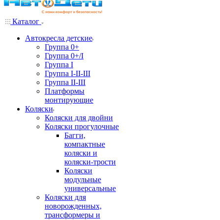
Каталог
Автокресла детские
Группа 0+
Группа 0+/I
Группа I
Группа I-II-III
Группа II-III
Платформы
монтирующие
Коляски
Коляски для двойни
Коляски прогулочные
Багги,
компактные
коляски и
коляски-трости
Коляски
модульные
универсальные
Коляски для
новорожденных,
трансформеры и