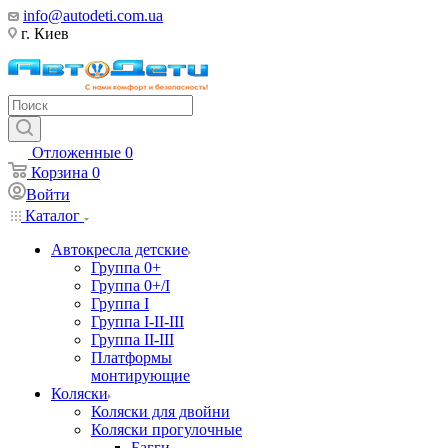
info@autodeti.com.ua
г. Киев
Отложенные
0
Корзина
0
Войти
Каталог
Автокресла детские
Группа 0+
Группа 0+/I
Группа I
Группа I-II-III
Группа II-III
Платформы
монтирующие
Коляски
Коляски для двойни
Коляски прогулочные
Багги,