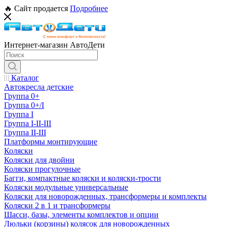
🔥 Сайт продается
Подробнее
Интернет-магазин АвтоДети
Каталог
Автокресла детские
Группа 0+
Группа 0+/I
Группа I
Группа I-II-III
Группа II-III
Платформы монтирующие
Коляски
Коляски для двойни
Коляски прогулочные
Багги, компактные коляски и коляски-трости
Коляски модульные универсальные
Коляски для новорожденных, трансформеры и комплекты
Коляски 2 в 1 и трансформеры
Шасси, базы, элементы комплектов и опции
Люльки (корзины) колясок для новорожденных