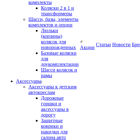
комплекты
Коляски 2 в 1 и
трансформеры
Шасси, базы, элементы
комплектов и опции
Люльки
(корзины)
колясок для
Статьи
Новости
Бре
новорожденных
Акции
Базовые коляски
для
доукомплектации
Шасси колясок и
рамы
Аксессуары
Аксессуары к детским
автокреслам
Дорожные
горшки и
аксессуары в
дорогу
Защитные
коврики и
накидки для
салона авто