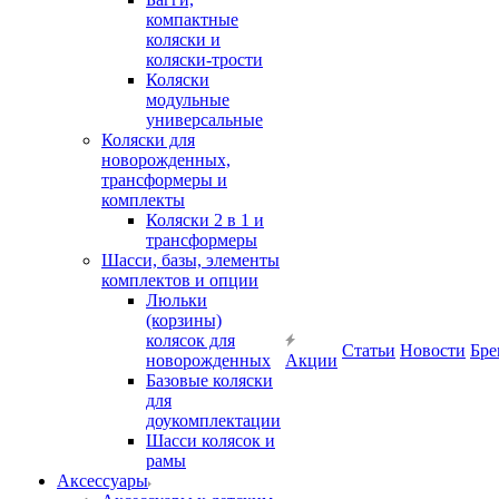
компактные
коляски и
коляски-трости
Коляски
модульные
универсальные
Коляски для
новорожденных,
трансформеры и
комплекты
Коляски 2 в 1 и
трансформеры
Шасси, базы, элементы
комплектов и опции
Люльки
(корзины)
колясок для
Статьи
Новости
Бре
новорожденных
Акции
Базовые коляски
для
доукомплектации
Шасси колясок и
рамы
Аксессуары