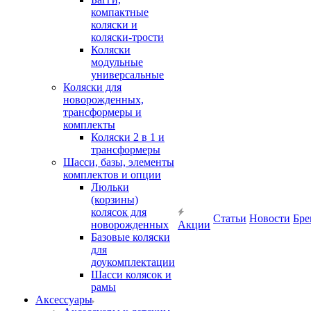
компактные
коляски и
коляски-трости
Коляски
модульные
универсальные
Коляски для
новорожденных,
трансформеры и
комплекты
Коляски 2 в 1 и
трансформеры
Шасси, базы, элементы
комплектов и опции
Люльки
(корзины)
колясок для
Статьи
Новости
Бре
новорожденных
Акции
Базовые коляски
для
доукомплектации
Шасси колясок и
рамы
Аксессуары