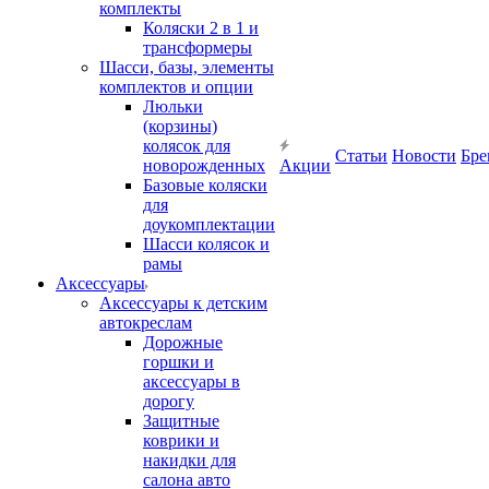
комплекты
Коляски 2 в 1 и
трансформеры
Шасси, базы, элементы
комплектов и опции
Люльки
(корзины)
колясок для
Статьи
Новости
Бре
новорожденных
Акции
Базовые коляски
для
доукомплектации
Шасси колясок и
рамы
Аксессуары
Аксессуары к детским
автокреслам
Дорожные
горшки и
аксессуары в
дорогу
Защитные
коврики и
накидки для
салона авто