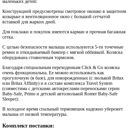
маленьких детей:
Конструкцией предусмотрены смотровое окошко в защитном
козырьке и вентиляционное окно с большой сетчатой
вставкой для жарких дней.
Для поклажи и покупок имеются карман и прочная багажная
сетка.
С целью безопасности малыша используются 5-ти точечные
ремни и откидываемый бампер с мягкой оббивкой. Коляска
оборудована стояночным тормозом.
Благодаря специальным переходникам Click & Go коляска
очень функциональна. Ее можно использовать как
прогулочную (в базе), для новорожденных (с люлькой Britax
или Britax Affinity) и в составе комплекса Travel System
(совместима с детскими автокреслами-переносками серии
Baby-Safe, Primo и детской автолюлькой Romer Baby-Safe
Sleeper):
В холодное время спальный термомешок надежно убережет
малыша от низкой температуры.
Комплект поставки: