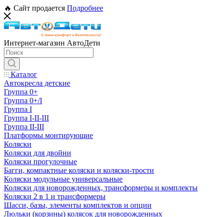
🔥 Сайт продается
Подробнее
Интернет-магазин АвтоДети
Каталог
Автокресла детские
Группа 0+
Группа 0+/I
Группа I
Группа I-II-III
Группа II-III
Платформы монтирующие
Коляски
Коляски для двойни
Коляски прогулочные
Багги, компактные коляски и коляски-трости
Коляски модульные универсальные
Коляски для новорожденных, трансформеры и комплекты
Коляски 2 в 1 и трансформеры
Шасси, базы, элементы комплектов и опции
Люльки (корзины) колясок для новорожденных