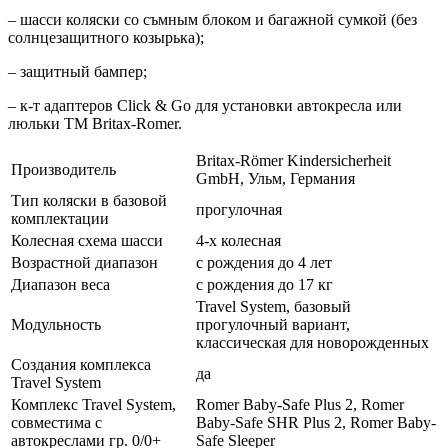
– шасси коляски со съмным блоком и багажной сумкой (без
солнцезащитного козырька);
– защитный бампер;
– к-т адаптеров Click & Go для установки автокресла или
люльки ТМ Britax-Romer.
Britax-Römer Kindersicherheit
Производитель
GmbH, Ульм, Германия
Тип коляски в базовой
прогулочная
комплектации
Колесная схема шасси
4-х колесная
Возрастной диапазон
с рождения до 4 лет
Диапазон веса
с рождения до 17 кг
Travel System, базовый
Модульность
прогулочный вариант,
классическая для новорожденных
Создания комплекса
да
Travel System
Комплекс Travel System,
Romer Baby-Safe Plus 2, Romer
совместима с
Baby-Safe SHR Plus 2, Romer Baby-
автокреслами гр. 0/0+
Safe Sleeper