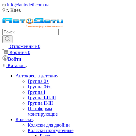
info@autodeti.com.ua
г. Киев
Отложенные
0
Корзина
0
Войти
Каталог
Автокресла детские
Группа 0+
Группа 0+/I
Группа I
Группа I-II-III
Группа II-III
Платформы
монтирующие
Коляски
Коляски для двойни
Коляски прогулочные
Багги,