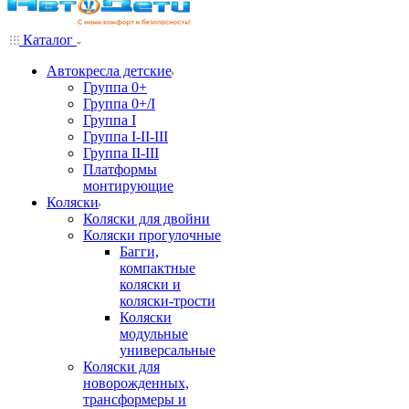
Каталог
Автокресла детские
Группа 0+
Группа 0+/I
Группа I
Группа I-II-III
Группа II-III
Платформы
монтирующие
Коляски
Коляски для двойни
Коляски прогулочные
Багги,
компактные
коляски и
коляски-трости
Коляски
модульные
универсальные
Коляски для
новорожденных,
трансформеры и