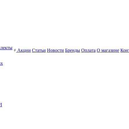
плекты
Акции
Статьи
Новости
Бренды
Оплата
О магазине
Кон
ых
I