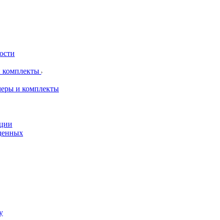
рости
и комплекты
меры и комплекты
пции
жденных
у