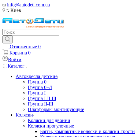
info@autodeti.com.ua
г. Киев
Отложенные
0
Корзина
0
Войти
Каталог
Автокресла детские
Группа 0+
Группа 0+/I
Группа I
Группа I-II-III
Группа II-III
Платформы монтирующие
Коляски
Коляски для двойни
Коляски прогулочные
Багги, компактные коляски и коляски-трости
Коляски модульные универсальные