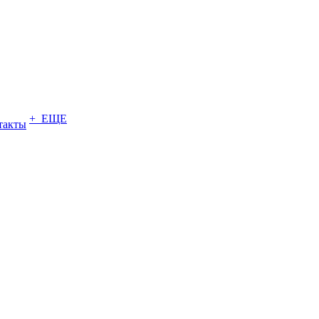
+ ЕЩЕ
такты