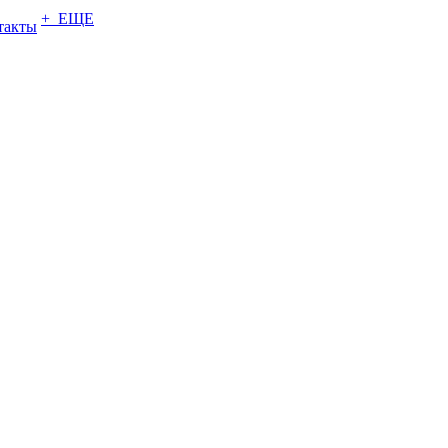
+ ЕЩЕ
такты