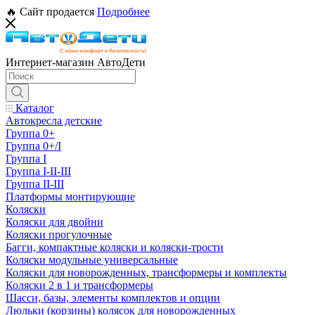
🔥 Сайт продается
Подробнее
Интернет-магазин АвтоДети
Каталог
Автокресла детские
Группа 0+
Группа 0+/I
Группа I
Группа I-II-III
Группа II-III
Платформы монтирующие
Коляски
Коляски для двойни
Коляски прогулочные
Багги, компактные коляски и коляски-трости
Коляски модульные универсальные
Коляски для новорожденных, трансформеры и комплекты
Коляски 2 в 1 и трансформеры
Шасси, базы, элементы комплектов и опции
Люльки (корзины) колясок для новорожденных