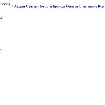
плекты
Акции
Статьи
Новости
Бренды
Оплата
О магазине
Кон
ых
I