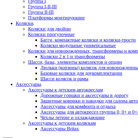
Группа I
Группа I-II-III
Группа II-III
Платформы монтирующие
Коляски
Коляски для двойни
Коляски прогулочные
Багги, компактные коляски и коляски-трости
Коляски модульные универсальные
Коляски для новорожденных, трансформеры и ком
Коляски 2 в 1 и трансформеры
Шасси, базы, элементы комплектов и опции
Люльки (корзины) колясок для новорожденн
Базовые коляски для доукомплектации
Шасси колясок и рамы
Аксессуары
Аксессуары к детским автокреслам
Дорожные горшки и аксессуары в дорогу
Защитные коврики и накидки для салона авто
Аксессуары для комфорта и отдыха
Аксессуары для автокресел группы 0, 0+ и 0+/
Чехлы летние и охлаждающие
Аксессуары к детским коляскам
Аксессуары Britax