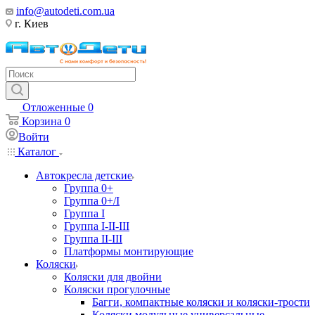
info@autodeti.com.ua
г. Киев
Отложенные
0
Корзина
0
Войти
Каталог
Автокресла детские
Группа 0+
Группа 0+/I
Группа I
Группа I-II-III
Группа II-III
Платформы монтирующие
Коляски
Коляски для двойни
Коляски прогулочные
Багги, компактные коляски и коляски-трости
Коляски модульные универсальные