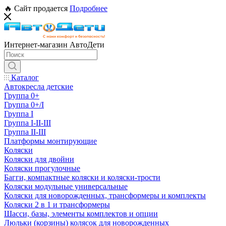
🔥 Сайт продается
Подробнее
Интернет-магазин АвтоДети
Каталог
Автокресла детские
Группа 0+
Группа 0+/I
Группа I
Группа I-II-III
Группа II-III
Платформы монтирующие
Коляски
Коляски для двойни
Коляски прогулочные
Багги, компактные коляски и коляски-трости
Коляски модульные универсальные
Коляски для новорожденных, трансформеры и комплекты
Коляски 2 в 1 и трансформеры
Шасси, базы, элементы комплектов и опции
Люльки (корзины) колясок для новорожденных