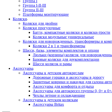
Группа I
Группа I-II-III
Группа II-III
Платформы монтирующие
Коляски
Коляски для двойни
Коляски прогулочные
Багги, компактные коляски и коляски-трости
Коляски модульные универсальные
Коляски для новорожденных, трансформеры и ком
Коляски 2 в 1 и трансформеры
Шасси, базы, элементы комплектов и опции
Люльки (корзины) колясок для новорожденн
Базовые коляски для доукомплектации
Шасси колясок и рамы
Аксессуары
Аксессуары к детским автокреслам
Дорожные горшки и аксессуары в дорогу
Защитные коврики и накидки для салона авто
Аксессуары для комфорта и отдыха
Аксессуары для автокресел группы 0, 0+ и 0+/
Чехлы летние и охлаждающие
Аксессуары к детским коляскам
Аксессуары Britax