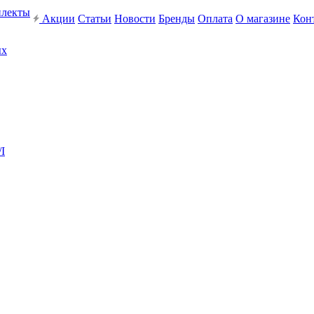
плекты
Акции
Статьи
Новости
Бренды
Оплата
О магазине
Кон
ых
I