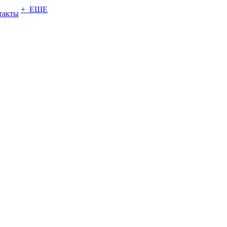
+ ЕЩЕ
такты