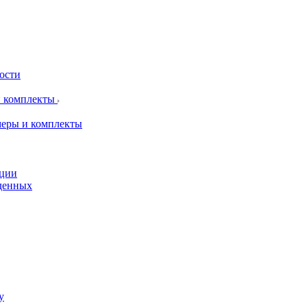
рости
и комплекты
меры и комплекты
пции
жденных
у