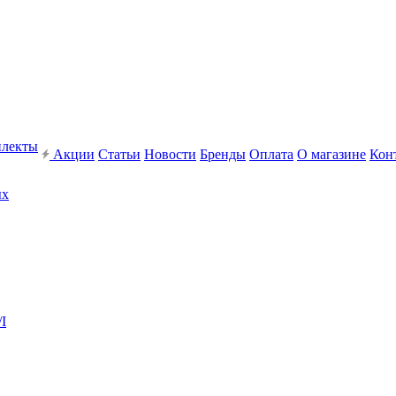
плекты
Акции
Статьи
Новости
Бренды
Оплата
О магазине
Кон
ых
I