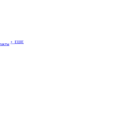
+ ЕЩЕ
такты