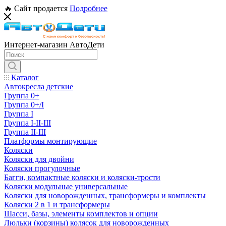
🔥 Сайт продается
Подробнее
Интернет-магазин АвтоДети
Каталог
Автокресла детские
Группа 0+
Группа 0+/I
Группа I
Группа I-II-III
Группа II-III
Платформы монтирующие
Коляски
Коляски для двойни
Коляски прогулочные
Багги, компактные коляски и коляски-трости
Коляски модульные универсальные
Коляски для новорожденных, трансформеры и комплекты
Коляски 2 в 1 и трансформеры
Шасси, базы, элементы комплектов и опции
Люльки (корзины) колясок для новорожденных