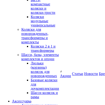
компактные
коляски и
коляски-трости
Коляски
модульные
универсальные
Коляски для
новорожденных,
трансформеры и
комплекты
Коляски 2 в 1 и
трансформеры
Шасси, базы, элементы
комплектов и опции
Люльки
(корзины)
колясок для
Статьи
Новости
Бре
новорожденных
Акции
Базовые коляски
для
доукомплектации
Шасси колясок и
рамы
Аксессуары