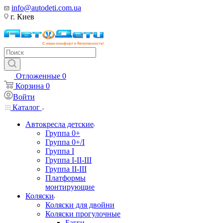
info@autodeti.com.ua
г. Киев
Отложенные
0
Корзина
0
Войти
Каталог
Автокресла детские
Группа 0+
Группа 0+/I
Группа I
Группа I-II-III
Группа II-III
Платформы
монтирующие
Коляски
Коляски для двойни
Коляски прогулочные
Багги,