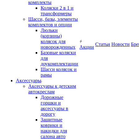
комплекты
Коляски 2 в 1 и
трансформеры
Шасси, базы, элементы
комплектов и опции
Люльки
(корзины)
колясок для
Статьи
Новости
Бре
новорожденных
Акции
Базовые коляски
для
доукомплектации
Шасси колясок и
рамы
Аксессуары
Аксессуары к детским
автокреслам
Дорожные
горшки и
аксессуары в
дорогу
Защитные
коврики и
накидки для
салона авто