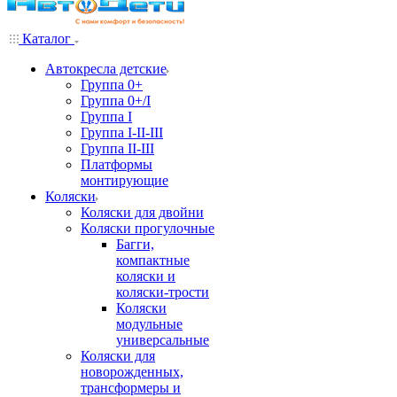
Каталог
Автокресла детские
Группа 0+
Группа 0+/I
Группа I
Группа I-II-III
Группа II-III
Платформы
монтирующие
Коляски
Коляски для двойни
Коляски прогулочные
Багги,
компактные
коляски и
коляски-трости
Коляски
модульные
универсальные
Коляски для
новорожденных,
трансформеры и