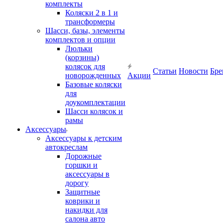
комплекты
Коляски 2 в 1 и
трансформеры
Шасси, базы, элементы
комплектов и опции
Люльки
(корзины)
колясок для
Статьи
Новости
Бре
новорожденных
Акции
Базовые коляски
для
доукомплектации
Шасси колясок и
рамы
Аксессуары
Аксессуары к детским
автокреслам
Дорожные
горшки и
аксессуары в
дорогу
Защитные
коврики и
накидки для
салона авто