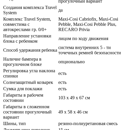
прогулочный вариант
Создания комплекса Travel
да
System
Комплекс Travel System,
Maxi-Cosi Cabriofix, Maxi-Cosi
совместима с
Pebble, Maxi-Cosi Pebble Plus,
автокреслами гр. 0/0+
RECARO Privia
Направление установки
лицом по ходу движения
блока с ребенком
система внутренних 5 - ти
Способ удержания ребенка
точечных ремней безопасности
Наличие бампера в
опционально
прогулочном блоке
Регулировка угла наклона
есть
спинки
Солнезащитный козырек
есть
Сумка для поклажи
есть
Габариты в рабочем
103 х 49 х 67 см
состоянии
Габариты в сложенном
состоянии прогулочный
49 х 58 х 46 см
вариант
Шины, тип
резино-полиуретановая смесь
Диаметр шин передних
15 см