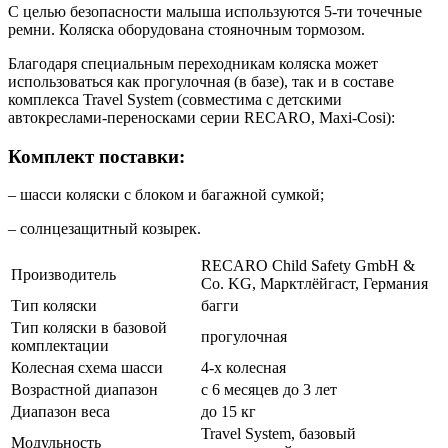
С целью безопасности малыша используются 5-ти точечные
ремни. Коляска оборудована стояночным тормозом.
Благодаря специальным переходникам коляска может
использоваться как прогулочная (в базе), так и в составе
комплекса Travel System (совместима с детскими
автокреслами-переносками серии RECARO, Maxi-Cosi):
Комплект поставки:
– шасси коляски с блоком и багажной сумкой;
– солнцезащитный козырек.
RECARO Child Safety GmbH &
Производитель
Co. KG, Марктлёйгаст, Германия
Тип коляски
багги
Тип коляски в базовой
прогулочная
комплектации
Колесная схема шасси
4-х колесная
Возрастной диапазон
с 6 месяцев до 3 лет
Диапазон веса
до 15 кг
Travel System, базовый
Модульность