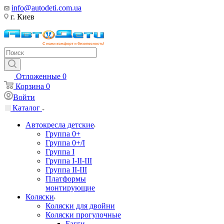
info@autodeti.com.ua
г. Киев
Отложенные
0
Корзина
0
Войти
Каталог
Автокресла детские
Группа 0+
Группа 0+/I
Группа I
Группа I-II-III
Группа II-III
Платформы
монтирующие
Коляски
Коляски для двойни
Коляски прогулочные
Багги,