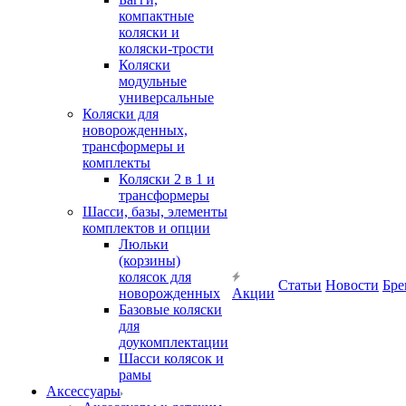
компактные
коляски и
коляски-трости
Коляски
модульные
универсальные
Коляски для
новорожденных,
трансформеры и
комплекты
Коляски 2 в 1 и
трансформеры
Шасси, базы, элементы
комплектов и опции
Люльки
(корзины)
колясок для
Статьи
Новости
Бре
новорожденных
Акции
Базовые коляски
для
доукомплектации
Шасси колясок и
рамы
Аксессуары