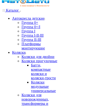
Каталог
Автокресла детские
Группа 0+
Группа 0+/I
Группа I
Группа I-II-III
Группа II-III
Платформы
монтирующие
Коляски
Коляски для двойни
Коляски прогулочные
Багги,
компактные
коляски и
коляски-трости
Коляски
модульные
универсальные
Коляски для
новорожденных,
трансформеры и