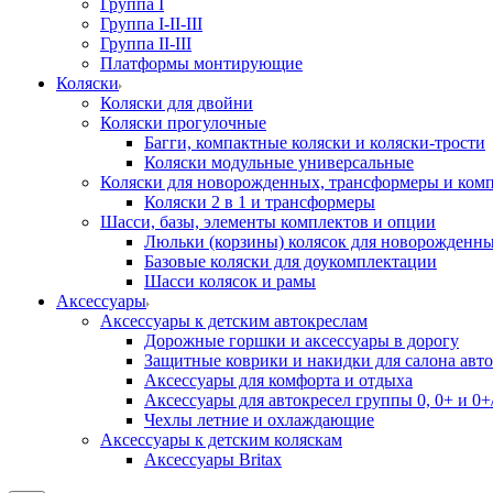
Группа I
Группа I-II-III
Группа II-III
Платформы монтирующие
Коляски
Коляски для двойни
Коляски прогулочные
Багги, компактные коляски и коляски-трости
Коляски модульные универсальные
Коляски для новорожденных, трансформеры и ком
Коляски 2 в 1 и трансформеры
Шасси, базы, элементы комплектов и опции
Люльки (корзины) колясок для новорожденн
Базовые коляски для доукомплектации
Шасси колясок и рамы
Аксессуары
Аксессуары к детским автокреслам
Дорожные горшки и аксессуары в дорогу
Защитные коврики и накидки для салона авто
Аксессуары для комфорта и отдыха
Аксессуары для автокресел группы 0, 0+ и 0+/
Чехлы летние и охлаждающие
Аксессуары к детским коляскам
Аксессуары Britax