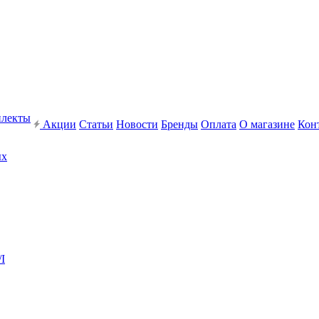
плекты
Акции
Статьи
Новости
Бренды
Оплата
О магазине
Кон
ых
I