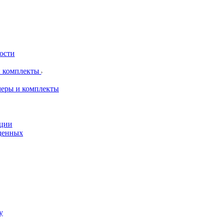
рости
и комплекты
меры и комплекты
пции
жденных
у