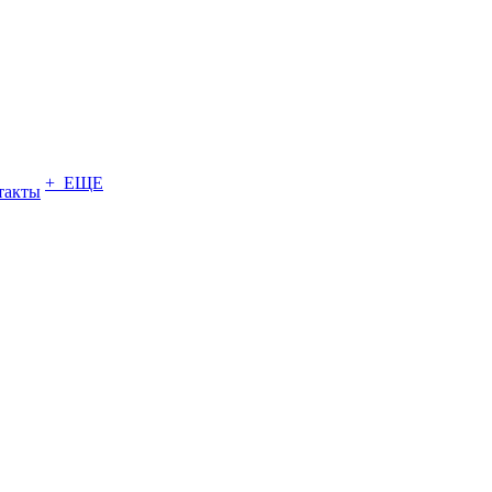
+ ЕЩЕ
такты