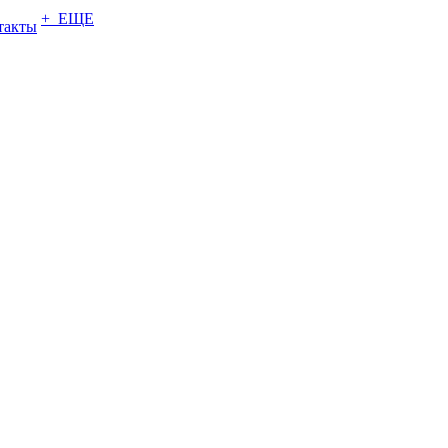
+ ЕЩЕ
такты