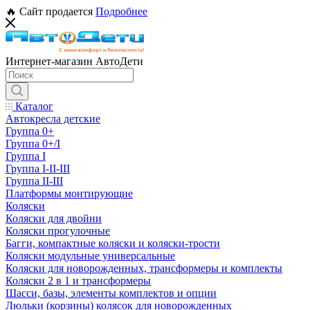
🔥 Сайт продается
Подробнее
Интернет-магазин АвтоДети
Каталог
Автокресла детские
Группа 0+
Группа 0+/I
Группа I
Группа I-II-III
Группа II-III
Платформы монтирующие
Коляски
Коляски для двойни
Коляски прогулочные
Багги, компактные коляски и коляски-трости
Коляски модульные универсальные
Коляски для новорожденных, трансформеры и комплекты
Коляски 2 в 1 и трансформеры
Шасси, базы, элементы комплектов и опции
Люльки (корзины) колясок для новорожденных