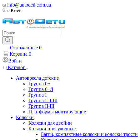
info@autodeti.com.ua
г. Киев
Отложенные
0
Корзина
0
Войти
Каталог
Автокресла детские
Группа 0+
Группа 0+/I
Группа I
Группа I-II-III
Группа II-III
Платформы монтирующие
Коляски
Коляски для двойни
Коляски прогулочные
Багги, компактные коляски и коляски-трости
Коляски модульные универсальные