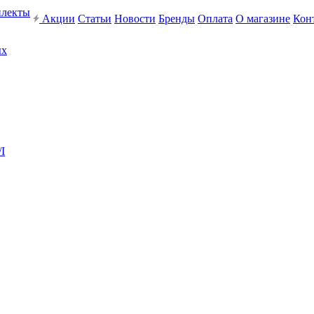
плекты
Акции
Статьи
Новости
Бренды
Оплата
О магазине
Кон
ых
I