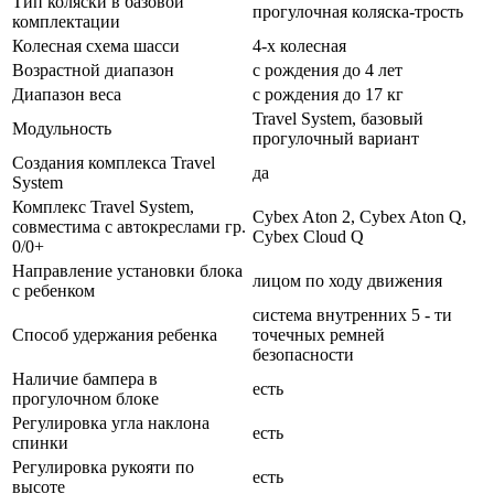
Тип коляски в базовой
прогулочная коляска-трость
комплектации
Колесная схема шасси
4-х колесная
Возрастной диапазон
с рождения до 4 лет
Диапазон веса
с рождения до 17 кг
Travel System, базовый
Модульность
прогулочный вариант
Создания комплекса Travel
да
System
Комплекс Travel System,
Cybex Aton 2, Cybex Aton Q,
совместима с автокреслами гр.
Cybex Cloud Q
0/0+
Направление установки блока
лицом по ходу движения
с ребенком
система внутренних 5 - ти
Способ удержания ребенка
точечных ремней
безопасности
Наличие бампера в
есть
прогулочном блоке
Регулировка угла наклона
есть
спинки
Регулировка рукояти по
есть
высоте