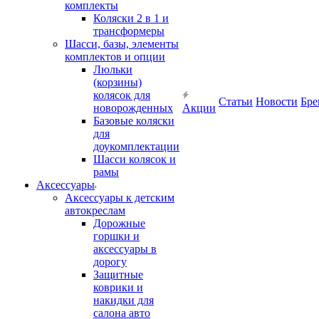
комплекты
Коляски 2 в 1 и
трансформеры
Шасси, базы, элементы
комплектов и опции
Люльки
(корзины)
колясок для
Статьи
Новости
Бре
новорожденных
Акции
Базовые коляски
для
доукомплектации
Шасси колясок и
рамы
Аксессуары
Аксессуары к детским
автокреслам
Дорожные
горшки и
аксессуары в
дорогу
Защитные
коврики и
накидки для
салона авто