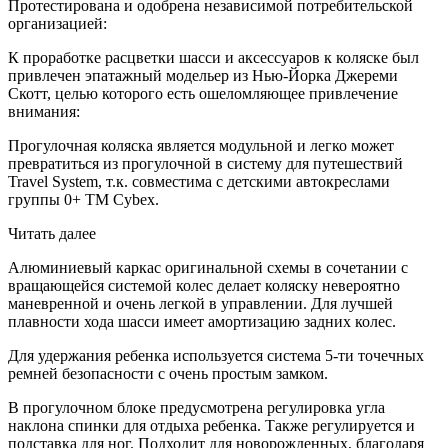
Протестирована и одобрена независимой потребительской
организацией:
К проработке расцветки шасси и аксессуаров к коляске был
привлечен эпатажный модельер из Нью-Йорка Джереми
Скотт, целью которого есть ошеломляющее привлечение
внимания:
Прогулочная коляска является модульной и легко может
превратиться из прогулочной в систему для путешествий
Travel System, т.к. совместима с детскими автокреслами
группы 0+ ТМ Cybex.
Читать далее
Алюминиевый каркас оригинальной схемы в сочетании с
вращающейся системой колес делает коляску невероятно
маневренной и очень легкой в управлении. Для лучшей
плавности хода шасси имеет амортизацию задних колес.
Для удержания ребенка используется система 5-ти точечных
ремней безопасности с очень простым замком.
В прогулочном блоке предусмотрена регулировка угла
наклона спинки для отдыха ребенка. Также регулируется и
подставка для ног. Подходит для новорожденных, благодаря