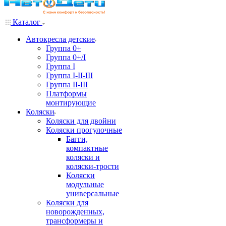
Каталог
Автокресла детские
Группа 0+
Группа 0+/I
Группа I
Группа I-II-III
Группа II-III
Платформы
монтирующие
Коляски
Коляски для двойни
Коляски прогулочные
Багги,
компактные
коляски и
коляски-трости
Коляски
модульные
универсальные
Коляски для
новорожденных,
трансформеры и