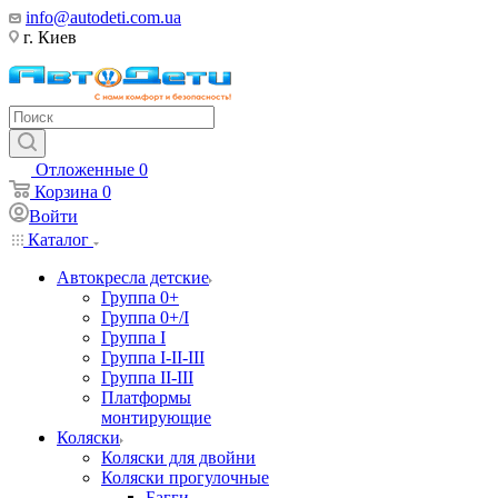
info@autodeti.com.ua
г. Киев
Отложенные
0
Корзина
0
Войти
Каталог
Автокресла детские
Группа 0+
Группа 0+/I
Группа I
Группа I-II-III
Группа II-III
Платформы
монтирующие
Коляски
Коляски для двойни
Коляски прогулочные
Багги,