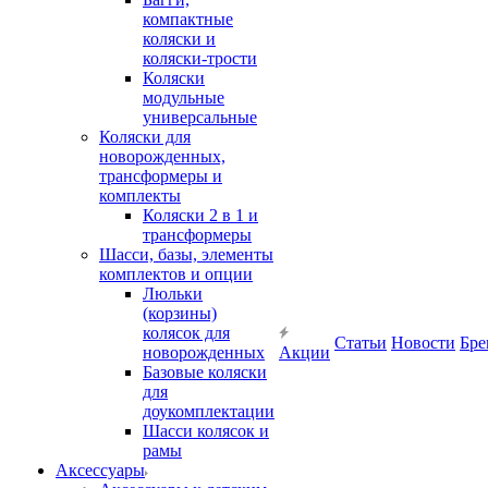
компактные
коляски и
коляски-трости
Коляски
модульные
универсальные
Коляски для
новорожденных,
трансформеры и
комплекты
Коляски 2 в 1 и
трансформеры
Шасси, базы, элементы
комплектов и опции
Люльки
(корзины)
колясок для
Статьи
Новости
Бре
новорожденных
Акции
Базовые коляски
для
доукомплектации
Шасси колясок и
рамы
Аксессуары