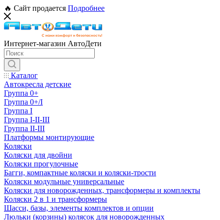
🔥 Сайт продается
Подробнее
Интернет-магазин АвтоДети
Каталог
Автокресла детские
Группа 0+
Группа 0+/I
Группа I
Группа I-II-III
Группа II-III
Платформы монтирующие
Коляски
Коляски для двойни
Коляски прогулочные
Багги, компактные коляски и коляски-трости
Коляски модульные универсальные
Коляски для новорожденных, трансформеры и комплекты
Коляски 2 в 1 и трансформеры
Шасси, базы, элементы комплектов и опции
Люльки (корзины) колясок для новорожденных