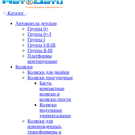
Каталог
Автокресла детские
Группа 0+
Группа 0+/I
Группа I
Группа I-II-III
Группа II-III
Платформы
монтирующие
Коляски
Коляски для двойни
Коляски прогулочные
Багги,
компактные
коляски и
коляски-трости
Коляски
модульные
универсальные
Коляски для
новорожденных,
трансформеры и