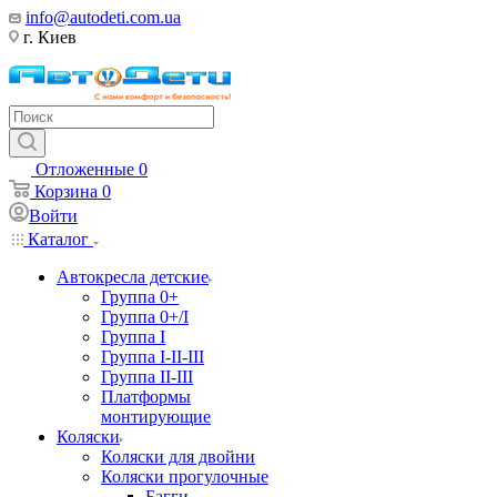
info@autodeti.com.ua
г. Киев
Отложенные
0
Корзина
0
Войти
Каталог
Автокресла детские
Группа 0+
Группа 0+/I
Группа I
Группа I-II-III
Группа II-III
Платформы
монтирующие
Коляски
Коляски для двойни
Коляски прогулочные
Багги,