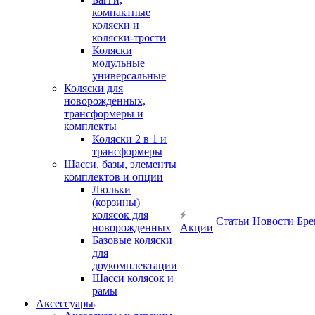
компактные
коляски и
коляски-трости
Коляски
модульные
универсальные
Коляски для
новорожденных,
трансформеры и
комплекты
Коляски 2 в 1 и
трансформеры
Шасси, базы, элементы
комплектов и опции
Люльки
(корзины)
колясок для
Статьи
Новости
Бре
новорожденных
Акции
Базовые коляски
для
доукомплектации
Шасси колясок и
рамы
Аксессуары