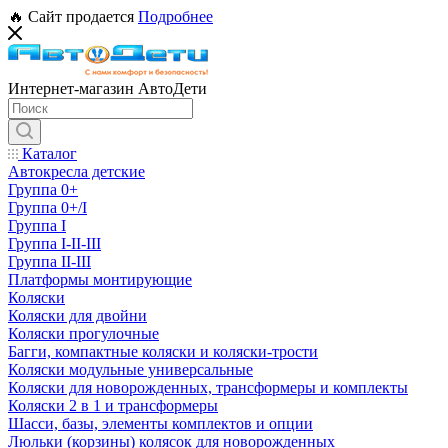
🔥 Сайт продается
Подробнее
Интернет-магазин АвтоДети
Каталог
Автокресла детские
Группа 0+
Группа 0+/I
Группа I
Группа I-II-III
Группа II-III
Платформы монтирующие
Коляски
Коляски для двойни
Коляски прогулочные
Багги, компактные коляски и коляски-трости
Коляски модульные универсальные
Коляски для новорожденных, трансформеры и комплекты
Коляски 2 в 1 и трансформеры
Шасси, базы, элементы комплектов и опции
Люльки (корзины) колясок для новорожденных