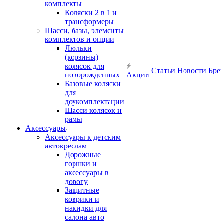
комплекты
Коляски 2 в 1 и
трансформеры
Шасси, базы, элементы
комплектов и опции
Люльки
(корзины)
колясок для
Статьи
Новости
Бре
новорожденных
Акции
Базовые коляски
для
доукомплектации
Шасси колясок и
рамы
Аксессуары
Аксессуары к детским
автокреслам
Дорожные
горшки и
аксессуары в
дорогу
Защитные
коврики и
накидки для
салона авто