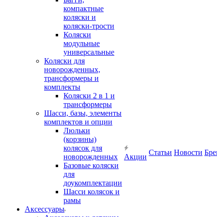
компактные
коляски и
коляски-трости
Коляски
модульные
универсальные
Коляски для
новорожденных,
трансформеры и
комплекты
Коляски 2 в 1 и
трансформеры
Шасси, базы, элементы
комплектов и опции
Люльки
(корзины)
колясок для
Статьи
Новости
Бре
новорожденных
Акции
Базовые коляски
для
доукомплектации
Шасси колясок и
рамы
Аксессуары