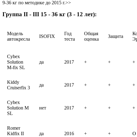
9-36 кг по методике до 2015 г.>>
Группа II - III 15 - 36 кг (3 - 12 лет):
Модель
Год
Общая
К
ISOFIX
Защита
автокресла
теста
оценка
Э
Cybex
Solution
да
2017
+
+
+
M-fix SL
Kiddy
да
2017
+
+
+
Cruiserfix 3
Cybex
Solution M
нет
2017
+
+
+
SL
Romer
Kidfix II
да
2016
+
+
O