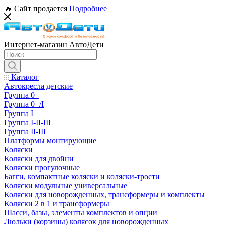
🔥 Сайт продается
Подробнее
Интернет-магазин АвтоДети
Каталог
Автокресла детские
Группа 0+
Группа 0+/I
Группа I
Группа I-II-III
Группа II-III
Платформы монтирующие
Коляски
Коляски для двойни
Коляски прогулочные
Багги, компактные коляски и коляски-трости
Коляски модульные универсальные
Коляски для новорожденных, трансформеры и комплекты
Коляски 2 в 1 и трансформеры
Шасси, базы, элементы комплектов и опции
Люльки (корзины) колясок для новорожденных