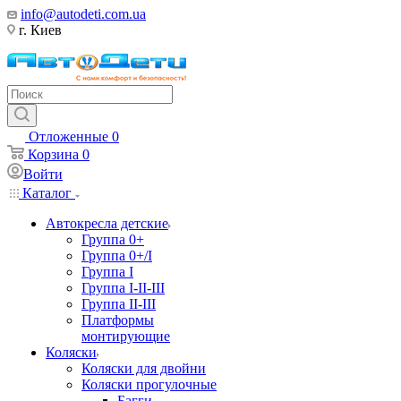
info@autodeti.com.ua
г. Киев
Отложенные
0
Корзина
0
Войти
Каталог
Автокресла детские
Группа 0+
Группа 0+/I
Группа I
Группа I-II-III
Группа II-III
Платформы
монтирующие
Коляски
Коляски для двойни
Коляски прогулочные
Багги,