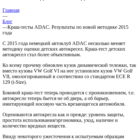
Главная
—
Блог
—
Краш-тесты ADAC. Результаты по новой методике 2015
года
С 2015 года немецкий автоклуб ADAC несколько меняет
методику оценки детских автокресел. Краш-тест детских
автокресел стал более объективным.
Ко всему прочему обновлен кузов динамической тележки, так
вместо кузова VW Golf VI на нее установлен кузов VW Golf
VII, омологированный в соотвествии со стандартом ECE R
129 (i-Size).
Боковой краш-тест теперь проводится с проникновением, т.е.
автокресло теперь бьется не об дверь, а об барьер,
имитирующий носовую часть врезающегося автомобиля.
Оцениваются автокресла как и прежде: уровень защиты,
простота использования/эргономика, уход, наличие и
количество вредных веществ.
Ввиду некоторого ужесточения к испытуемым образцам