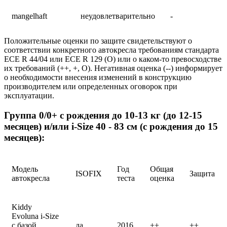
mangelhaft
неудовлетварительно
-
Положительные оценки по защите свидетельствуют о
соответствии конкретного автокресла требованиям стандарта
ECE R 44/04 или ECE R 129 (O) или о каком-то превосходстве
их требований (++, +, О). Негативная оценка (--) информирует
о необходимости внесения изменений в конструкцию
производителем или определенных оговорок при
эксплуатации.
Группа 0/0+ с рождения до 10-13 кг (до 12-15
месяцев) и/или i-Size 40 - 83 см (с рождения до 15
месяцев):
Модель
Год
Общая
ISOFIX
Защита
автокресла
теста
оценка
Kiddy
Evoluna i-Size
с базой
да
2016
++
++