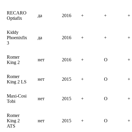
RECARO
да
2016
+
+
+
Optiafix
Kiddy
Phoenixfix
да
2016
+
+
+
3
Romer
нет
2016
+
O
+
King 2
Romer
нет
2015
+
O
+
King 2 LS
Maxi-Cosi
нет
2015
+
O
+
Tobi
Romer
King 2
нет
2015
+
O
+
ATS