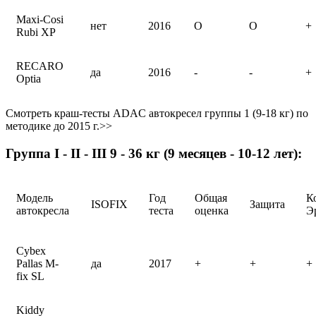
Maxi-Cosi
нет
2016
O
O
+
Rubi XP
RECARO
да
2016
-
-
+
Optia
Смотреть краш-тесты ADAC автокресел группы 1 (9-18 кг) по
методике до 2015 г.>>
Группа I - II - III 9 - 36 кг (9 месяцев - 10-12 лет):
Модель
Год
Общая
К
ISOFIX
Защита
автокресла
теста
оценка
Э
Cybex
Pallas M-
да
2017
+
+
+
fix SL
Kiddy