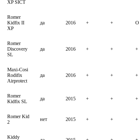
XP SICT
Romer
Kidfix II
да
2016
+
+
O
XP
Romer
Discovery
да
2016
+
+
+
SL
Maxi-Cosi
Rodifix
да
2016
+
+
+
Airprotect
Romer
да
2015
+
+
+
Kidfix SL
Romer Kid
нет
2015
+
+
+
2
Kiddy
да
2015
+
+
+