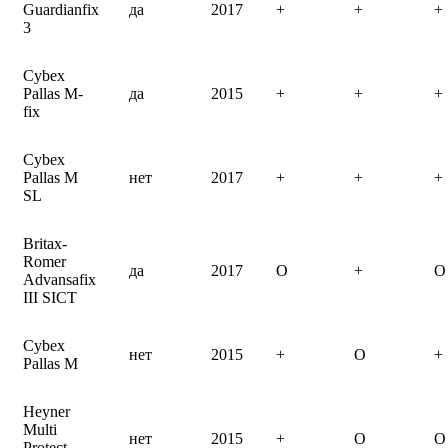
Guardianfix
да
2017
+
+
+
3
Cybex
Pallas M-
да
2015
+
+
+
fix
Cybex
Pallas M
нет
2017
+
+
+
SL
Britax-
Romer
да
2017
O
+
O
Advansafix
III SICT
Cybex
нет
2015
+
O
+
Pallas M
Heyner
Multi
нет
2015
+
O
O
Protect