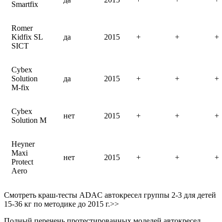
Smartfix
Romer
Kidfix SL
да
2015
+
+
+
SICT
Cybex
Solution
да
2015
+
+
+
M-fix
Cybex
нет
2015
+
+
+
Solution M
Heyner
Maxi
нет
2015
+
+
+
Protect
Aero
Смотреть краш-тесты ADAC автокресел группы 2-3 для детей
15-36 кг по методике до 2015 г.>>
Полный перечень протестированных моделей автокресел