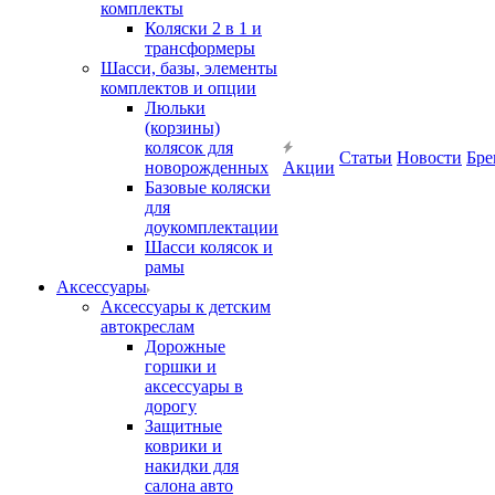
комплекты
Коляски 2 в 1 и
трансформеры
Шасси, базы, элементы
комплектов и опции
Люльки
(корзины)
колясок для
Статьи
Новости
Бре
новорожденных
Акции
Базовые коляски
для
доукомплектации
Шасси колясок и
рамы
Аксессуары
Аксессуары к детским
автокреслам
Дорожные
горшки и
аксессуары в
дорогу
Защитные
коврики и
накидки для
салона авто