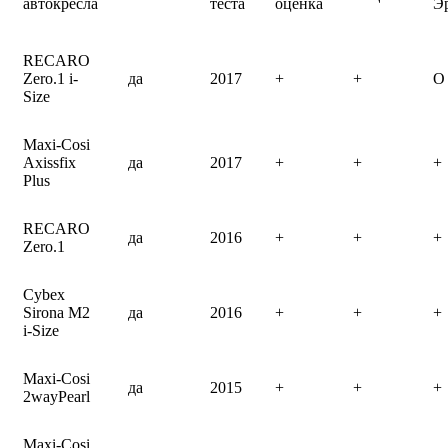
автокресла
теста
оценка
Э
RECARO
Zero.1 i-
да
2017
+
+
O
Size
Maxi-Cosi
Axissfix
да
2017
+
+
+
Plus
RECARO
да
2016
+
+
+
Zero.1
Cybex
Sirona M2
да
2016
+
+
+
i-Size
Maxi-Cosi
да
2015
+
+
+
2wayPearl
Maxi-Cosi