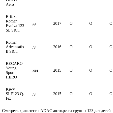
Aero
Britax-
Romer
да
2017
O
O
O
Evolva 123
SL SICT
Romer
Advansafix
да
2016
O
O
O
II SICT
RECARO
Young
нет
2015
O
O
O
Sport
HERO
Kiwy
SLF123 Q-
да
2015
O
O
O
Fix
Смотреть краш-тесты ADAC автокресел группы 123 для детей