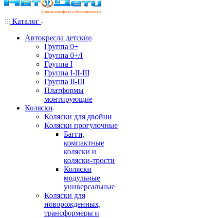
Каталог
Автокресла детские
Группа 0+
Группа 0+/I
Группа I
Группа I-II-III
Группа II-III
Платформы
монтирующие
Коляски
Коляски для двойни
Коляски прогулочные
Багги,
компактные
коляски и
коляски-трости
Коляски
модульные
универсальные
Коляски для
новорожденных,
трансформеры и