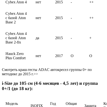
Cybex Aton 4
нет
2015
-
++
Cybex Aton 4
с базой Aton
нет
2015
-
++
Base 2
Cybex Aton 4
с базой Aton
да
2015
-
+
Base 2-fix
Hauck Zero
нет
2017
O
O
Plus Comfort
Смотреть краш-тесты ADAC автокресел группы 0+ по
методике до 2015 г.>>
i-Size до 105 см (4-6 месяцев - 4,5 лет) и группа
0+/1 (до 18 кг):
Модель
Год
Общая
К
ISOFIX
Защита