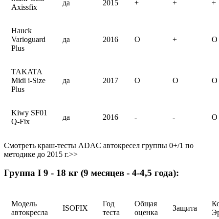
да
2015
+
+
+
Axissfix
Hauck
Varioguard
да
2016
O
+
O
Plus
TAKATA
Midi i-Size
да
2017
O
O
O
Plus
Kiwy SF01
да
2016
-
-
O
Q-Fix
Смотреть краш-тесты ADAC автокресел группы 0+/1 по
методике до 2015 г.>>
Группа I 9 - 18 кг (9 месяцев - 4-4,5 года):
Модель
Год
Общая
К
ISOFIX
Защита
автокресла
теста
оценка
Э