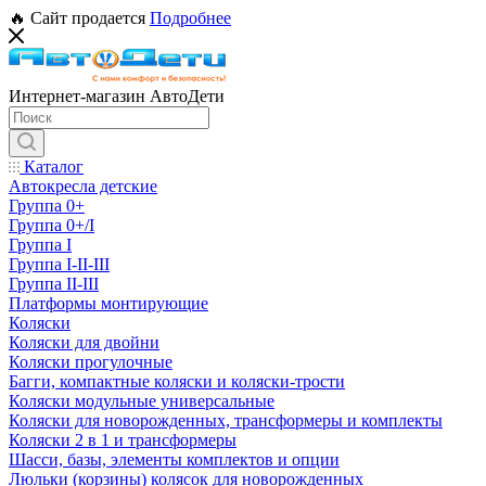
🔥 Сайт продается
Подробнее
Интернет-магазин АвтоДети
Каталог
Автокресла детские
Группа 0+
Группа 0+/I
Группа I
Группа I-II-III
Группа II-III
Платформы монтирующие
Коляски
Коляски для двойни
Коляски прогулочные
Багги, компактные коляски и коляски-трости
Коляски модульные универсальные
Коляски для новорожденных, трансформеры и комплекты
Коляски 2 в 1 и трансформеры
Шасси, базы, элементы комплектов и опции
Люльки (корзины) колясок для новорожденных