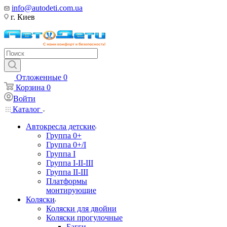
info@autodeti.com.ua
г. Киев
Отложенные
0
Корзина
0
Войти
Каталог
Автокресла детские
Группа 0+
Группа 0+/I
Группа I
Группа I-II-III
Группа II-III
Платформы
монтирующие
Коляски
Коляски для двойни
Коляски прогулочные
Багги,