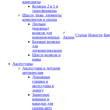
комплекты
Коляски 2 в 1 и
трансформеры
Шасси, базы, элементы
комплектов и опции
Люльки
(корзины)
колясок для
Статьи
Новости
Бре
новорожденных
Акции
Базовые коляски
для
доукомплектации
Шасси колясок и
рамы
Аксессуары
Аксессуары к детским
автокреслам
Дорожные
горшки и
аксессуары в
дорогу
Защитные
коврики и
накидки для
салона авто