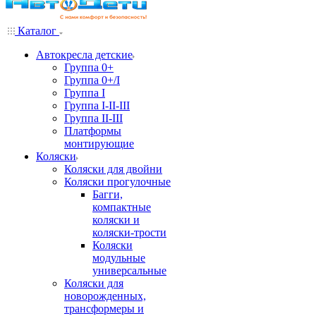
Каталог
Автокресла детские
Группа 0+
Группа 0+/I
Группа I
Группа I-II-III
Группа II-III
Платформы
монтирующие
Коляски
Коляски для двойни
Коляски прогулочные
Багги,
компактные
коляски и
коляски-трости
Коляски
модульные
универсальные
Коляски для
новорожденных,
трансформеры и