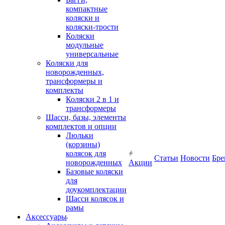
компактные
коляски и
коляски-трости
Коляски
модульные
универсальные
Коляски для
новорожденных,
трансформеры и
комплекты
Коляски 2 в 1 и
трансформеры
Шасси, базы, элементы
комплектов и опции
Люльки
(корзины)
колясок для
Статьи
Новости
Бре
новорожденных
Акции
Базовые коляски
для
доукомплектации
Шасси колясок и
рамы
Аксессуары