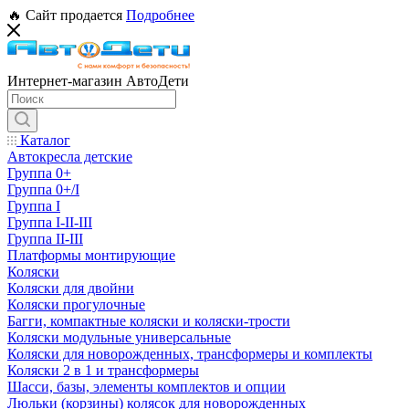
🔥 Сайт продается
Подробнее
Интернет-магазин АвтоДети
Каталог
Автокресла детские
Группа 0+
Группа 0+/I
Группа I
Группа I-II-III
Группа II-III
Платформы монтирующие
Коляски
Коляски для двойни
Коляски прогулочные
Багги, компактные коляски и коляски-трости
Коляски модульные универсальные
Коляски для новорожденных, трансформеры и комплекты
Коляски 2 в 1 и трансформеры
Шасси, базы, элементы комплектов и опции
Люльки (корзины) колясок для новорожденных