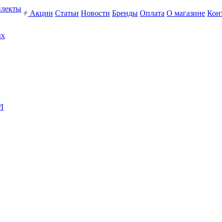
плекты
Акции
Статьи
Новости
Бренды
Оплата
О магазине
Кон
ых
I