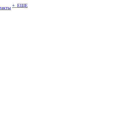
+ ЕЩЕ
такты