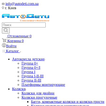
info@autodeti.com.ua
г. Киев
Отложенные
0
Корзина
0
Войти
Каталог
Автокресла детские
Группа 0+
Группа 0+/I
Группа I
Группа I-II-III
Группа II-III
Платформы монтирующие
Коляски
Коляски для двойни
Коляски прогулочные
Багги, компактные коляски и коляски-трости
Коляски модульные универсальные