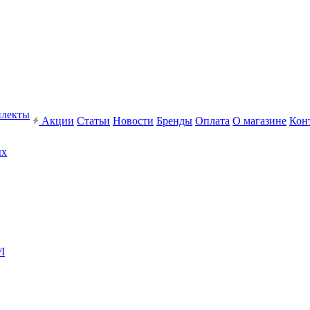
плекты
Акции
Статьи
Новости
Бренды
Оплата
О магазине
Кон
ых
I