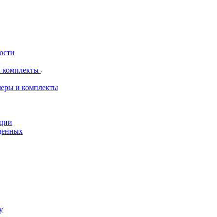
рости
и комплекты
меры и комплекты
пции
жденных
у