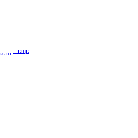
+ ЕЩЕ
такты