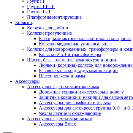
Группа I
Группа I-II-III
Группа II-III
Платформы монтирующие
Коляски
Коляски для двойни
Коляски прогулочные
Багги, компактные коляски и коляски-трости
Коляски модульные универсальные
Коляски для новорожденных, трансформеры и ком
Коляски 2 в 1 и трансформеры
Шасси, базы, элементы комплектов и опции
Люльки (корзины) колясок для новорожденн
Базовые коляски для доукомплектации
Шасси колясок и рамы
Аксессуары
Аксессуары к детским автокреслам
Дорожные горшки и аксессуары в дорогу
Защитные коврики и накидки для салона авто
Аксессуары для комфорта и отдыха
Аксессуары для автокресел группы 0, 0+ и 0+/
Чехлы летние и охлаждающие
Аксессуары к детским коляскам
Аксессуары Britax