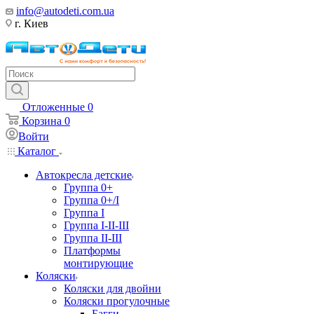
info@autodeti.com.ua
г. Киев
Отложенные
0
Корзина
0
Войти
Каталог
Автокресла детские
Группа 0+
Группа 0+/I
Группа I
Группа I-II-III
Группа II-III
Платформы
монтирующие
Коляски
Коляски для двойни
Коляски прогулочные
Багги,