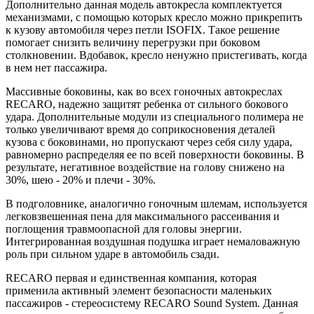
Дополнительно данная модель автокресла комплектуется
механизмами, с помощью которых кресло можно прикрепить
к кузову автомобиля через петли ISOFIX. Такое решение
помогает снизить величину перегрузки при боковом
столкновении. Вдобавок, кресло ненужно пристегивать, когда
в нем нет пассажира.
Массивные боковины, как во всех гоночных автокреслах
RECARO, надежно защитят ребенка от сильного бокового
удара. Дополнительные модули из специального полимера не
только увеличивают время до соприкосновения деталей
кузова с боковинами, но пропускают через себя силу удара,
равномерно распределяя ее по всей поверхности боковины. В
результате, негативное воздействие на голову снижено на
30%, шею - 20% и плечи - 30%.
В подголовнике, аналогично гоночным шлемам, используется
легковзвешенная пена для максимального рассеивания и
поглощения травмоопасной для головы энергии.
Интегрированная воздушная подушка играет немаловажную
роль при сильном ударе в автомобиль сзади.
RECARO первая и единственная компания, которая
применила активный элемент безопасности маленьких
пассажиров - стереосистему RECARO Sound System. Данная