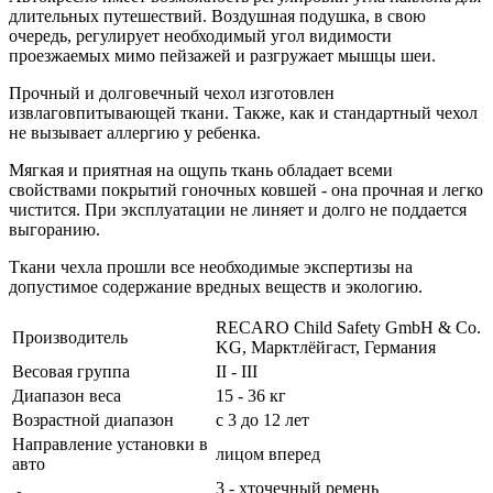
длительных путешествий. Воздушная подушка, в свою
очередь, регулирует необходимый угол видимости
проезжаемых мимо пейзажей и разгружает мышцы шеи.
Прочный и долговечный чехол изготовлен
извлаговпитывающей ткани. Также, как и стандартный чехол
не вызывает аллергию у ребенка.
Мягкая и приятная на ощупь ткань обладает всеми
свойствами покрытий гоночных ковшей - она прочная и легко
чистится. При эксплуатации не линяет и долго не поддается
выгоранию.
Ткани чехла прошли все необходимые экспертизы на
допустимое содержание вредных веществ и экологию.
RECARO Child Safety GmbH & Co.
Производитель
KG, Марктлёйгаст, Германия
Весовая группа
II - III
Диапазон веса
15 - 36 кг
Возрастной диапазон
с 3 до 12 лет
Направление установки в
лицом вперед
авто
3 - хточечный ремень