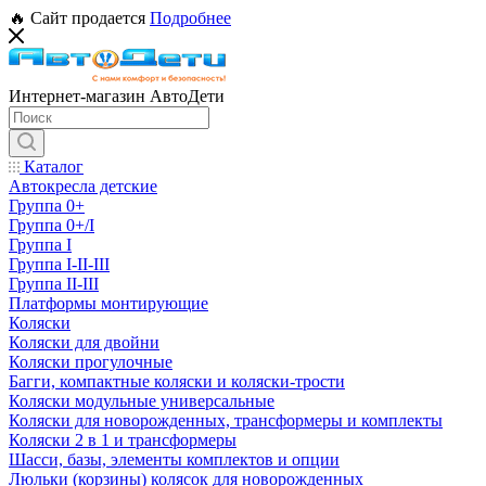
🔥 Сайт продается
Подробнее
Интернет-магазин АвтоДети
Каталог
Автокресла детские
Группа 0+
Группа 0+/I
Группа I
Группа I-II-III
Группа II-III
Платформы монтирующие
Коляски
Коляски для двойни
Коляски прогулочные
Багги, компактные коляски и коляски-трости
Коляски модульные универсальные
Коляски для новорожденных, трансформеры и комплекты
Коляски 2 в 1 и трансформеры
Шасси, базы, элементы комплектов и опции
Люльки (корзины) колясок для новорожденных