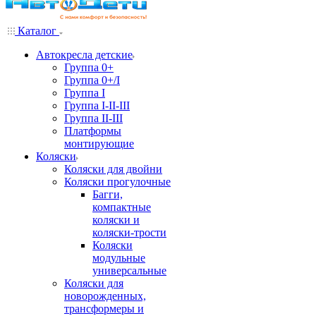
Каталог
Автокресла детские
Группа 0+
Группа 0+/I
Группа I
Группа I-II-III
Группа II-III
Платформы
монтирующие
Коляски
Коляски для двойни
Коляски прогулочные
Багги,
компактные
коляски и
коляски-трости
Коляски
модульные
универсальные
Коляски для
новорожденных,
трансформеры и