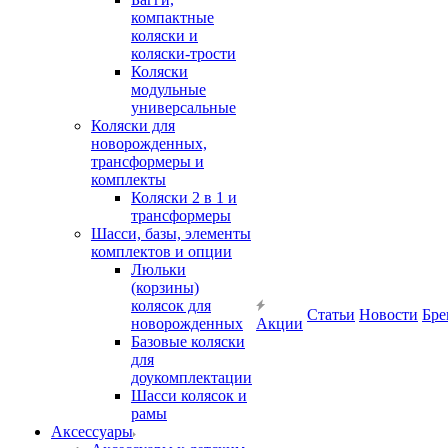
компактные
коляски и
коляски-трости
Коляски
модульные
универсальные
Коляски для
новорожденных,
трансформеры и
комплекты
Коляски 2 в 1 и
трансформеры
Шасси, базы, элементы
комплектов и опции
Люльки
(корзины)
колясок для
Статьи
Новости
Бре
новорожденных
Акции
Базовые коляски
для
доукомплектации
Шасси колясок и
рамы
Аксессуары