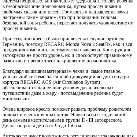
система непроизвольно заставляет удерживать голову ребенка
в безопасной зоне подголовника, путем прослушивания
любимых сказок или песен. Громкость и направление звука
настроены таким образом, что при покидании головы
безопасной зоны ребенок перестает получать удовольствие от
прослушивания.
При создании кресла были привлечены ведущие ортопеды
Германии, поэтому RECARO Monza Nova 2 SeatFix, как и вся
продукция компании, анатомически выверена. Конструкция
автокресла не просто удобна, но и способствует правильному
развитию и препятствует искривлению позвоночника.
Благодаря дышащим материалам чехла и, самое главное,
уникальной системе пассивной циркуляции воздуха внутри
корпуса RECARO ACS (Air Circulation System)
обеспечиваются наилучшие условия для длительных
путешествий даже в жару - потовыделение ребенка будет
минимально.
Очень широкое кресло поможет решить проблему родителям
полных и очень крупных деток. Является на сегодняшний
день самым вместительным в группе II - III автокреслом.
Диапазон роста детей от 95 до 150 см.
Автокресло имеет возможность регулировки угла наклона для