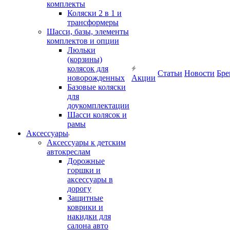
комплекты
Коляски 2 в 1 и
трансформеры
Шасси, базы, элементы
комплектов и опции
Люльки
(корзины)
колясок для
Статьи
Новости
Бре
новорожденных
Акции
Базовые коляски
для
доукомплектации
Шасси колясок и
рамы
Аксессуары
Аксессуары к детским
автокреслам
Дорожные
горшки и
аксессуары в
дорогу
Защитные
коврики и
накидки для
салона авто