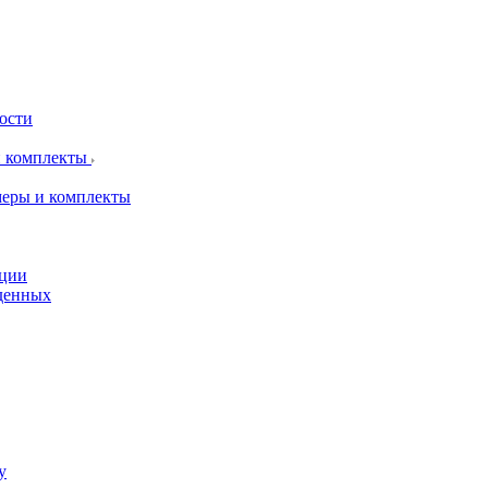
рости
и комплекты
меры и комплекты
пции
жденных
у