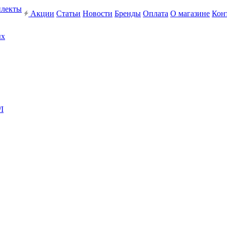
плекты
Акции
Статьи
Новости
Бренды
Оплата
О магазине
Кон
ых
I