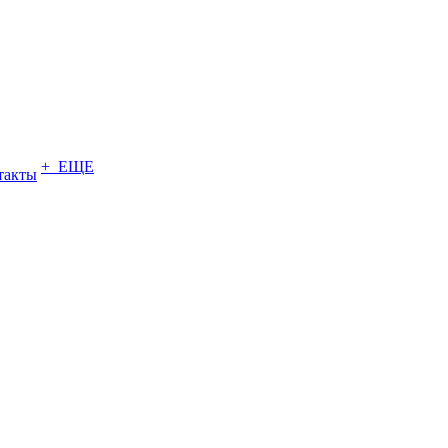
+ ЕЩЕ
такты