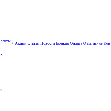
плекты
Акции
Статьи
Новости
Бренды
Оплата
О магазине
Кон
ых
I