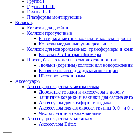
Группа I
Группа I-II-III
Группа II-III
Платформы монтирующие
Коляски
Коляски для двойни
Коляски прогулочные
Багги, компактные коляски и коляски-трости
Коляски модульные универсальные
Коляски для новорожденных, трансформеры и ком
Коляски 2 в 1 и трансформеры
Шасси, базы, элементы комплектов и опции
Люльки (корзины) колясок для новорожденн
Базовые коляски для доукомплектации
Шасси колясок и рамы
Аксессуары
Аксессуары к детским автокреслам
Дорожные горшки и аксессуары в дорогу
Защитные коврики и накидки для салона авто
Аксессуары для комфорта и отдыха
Аксессуары для автокресел группы 0, 0+ и 0+/
Чехлы летние и охлаждающие
Аксессуары к детским коляскам
Аксессуары Britax