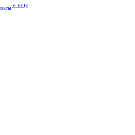
+ ЕЩЕ
такты