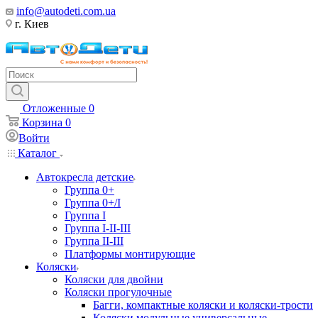
info@autodeti.com.ua
г. Киев
Отложенные
0
Корзина
0
Войти
Каталог
Автокресла детские
Группа 0+
Группа 0+/I
Группа I
Группа I-II-III
Группа II-III
Платформы монтирующие
Коляски
Коляски для двойни
Коляски прогулочные
Багги, компактные коляски и коляски-трости
Коляски модульные универсальные