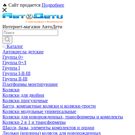
🔥 Сайт продается
Подробнее
Интернет-магазин АвтоДети
Каталог
Автокресла детские
Группа 0+
Группа 0+/I
Группа I
Группа I-II-III
Группа II-III
Платформы монтирующие
Коляски
Коляски для двойни
Коляски прогулочные
Багги, компактные коляски и коляски-трости
Коляски модульные универсальные
Коляски для новорожденных, трансформеры и комплекты
Коляски 2 в 1 и трансформеры
Шасси, базы, элементы комплектов и опции
Люльки (корзины) колясок для новорожденных