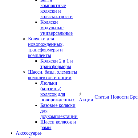
компактные
коляски и
коляски-трости
Коляски
модульные
универсальные
Коляски для
новорожденных,
трансформеры и
комплекты
Коляски 2 в 1 и
трансформеры
Шасси, базы, элементы
комплектов и опции
Люльки
(корзины)
колясок для
Статьи
Новости
Бре
новорожденных
Акции
Базовые коляски
для
доукомплектации
Шасси колясок и
рамы
Аксессуары