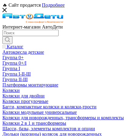
🔥 Сайт продается
Подробнее
Интернет-магазин АвтоДети
Каталог
Автокресла детские
Группа 0+
Группа 0+/I
Группа I
Группа I-II-III
Группа II-III
Платформы монтирующие
Коляски
Коляски для двойни
Коляски прогулочные
Багги, компактные коляски и коляски-трости
Коляски модульные универсальные
Коляски для новорожденных, трансформеры и комплекты
Коляски 2 в 1 и трансформеры
Шасси, базы, элементы комплектов и опции
Люльки (корзины) колясок для новорожденных