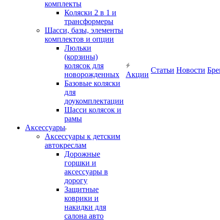
комплекты
Коляски 2 в 1 и
трансформеры
Шасси, базы, элементы
комплектов и опции
Люльки
(корзины)
колясок для
Статьи
Новости
Бре
новорожденных
Акции
Базовые коляски
для
доукомплектации
Шасси колясок и
рамы
Аксессуары
Аксессуары к детским
автокреслам
Дорожные
горшки и
аксессуары в
дорогу
Защитные
коврики и
накидки для
салона авто