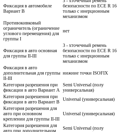
3 - хточечный ремень
Фиксация в автомобиле
безопасности по ECE R 16
Вариант В
только с инерционным
механизмом
Противокивковый
ограничитель (ограничение
нет
углового перемещения) для
группы I
3 - хточечный ремень
Фиксация в авто основная
безопасности по ECE R 16
для группы II-III
только с инерционным
механизмом
Фиксация в авто
дополнительная для группы
нижние точки ISOFIX
II-III
Категория разрешения при
Semi Universal (полу
фиксации в авто Вариант А
универсальная)
Категория разрешения при
Universal (универсальная)
фиксации в авто Вариант В
Категория разрешения для
авто при основном
Universal (универсальная)
креплении для группы II-III
Категория разрешения для
Semi Universal (полу
авто при дополнительном