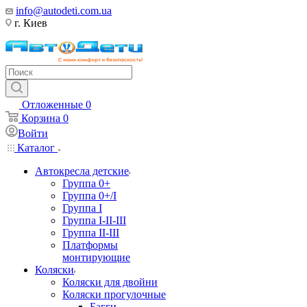
info@autodeti.com.ua
г. Киев
Отложенные
0
Корзина
0
Войти
Каталог
Автокресла детские
Группа 0+
Группа 0+/I
Группа I
Группа I-II-III
Группа II-III
Платформы
монтирующие
Коляски
Коляски для двойни
Коляски прогулочные
Багги,