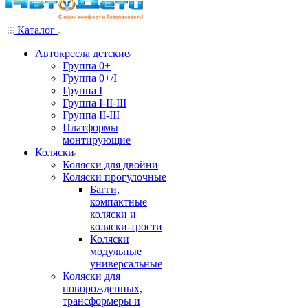
Каталог
Автокресла детские
Группа 0+
Группа 0+/I
Группа I
Группа I-II-III
Группа II-III
Платформы
монтирующие
Коляски
Коляски для двойни
Коляски прогулочные
Багги,
компактные
коляски и
коляски-трости
Коляски
модульные
универсальные
Коляски для
новорожденных,
трансформеры и