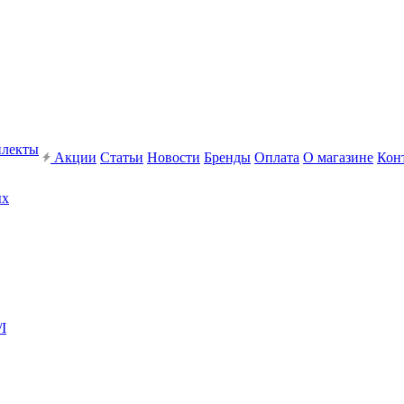
плекты
Акции
Статьи
Новости
Бренды
Оплата
О магазине
Кон
ых
I