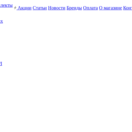
плекты
Акции
Статьи
Новости
Бренды
Оплата
О магазине
Кон
ых
I