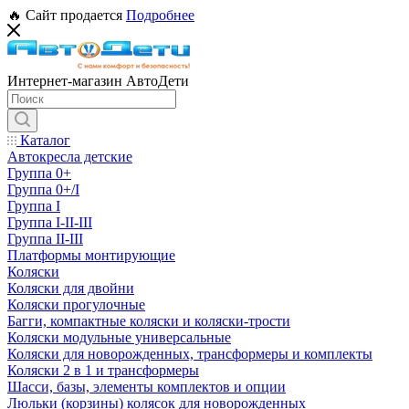
🔥 Сайт продается
Подробнее
Интернет-магазин АвтоДети
Каталог
Автокресла детские
Группа 0+
Группа 0+/I
Группа I
Группа I-II-III
Группа II-III
Платформы монтирующие
Коляски
Коляски для двойни
Коляски прогулочные
Багги, компактные коляски и коляски-трости
Коляски модульные универсальные
Коляски для новорожденных, трансформеры и комплекты
Коляски 2 в 1 и трансформеры
Шасси, базы, элементы комплектов и опции
Люльки (корзины) колясок для новорожденных