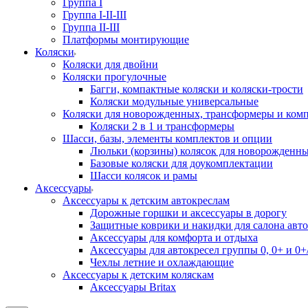
Группа I
Группа I-II-III
Группа II-III
Платформы монтирующие
Коляски
Коляски для двойни
Коляски прогулочные
Багги, компактные коляски и коляски-трости
Коляски модульные универсальные
Коляски для новорожденных, трансформеры и ком
Коляски 2 в 1 и трансформеры
Шасси, базы, элементы комплектов и опции
Люльки (корзины) колясок для новорожденн
Базовые коляски для доукомплектации
Шасси колясок и рамы
Аксессуары
Аксессуары к детским автокреслам
Дорожные горшки и аксессуары в дорогу
Защитные коврики и накидки для салона авто
Аксессуары для комфорта и отдыха
Аксессуары для автокресел группы 0, 0+ и 0+/
Чехлы летние и охлаждающие
Аксессуары к детским коляскам
Аксессуары Britax