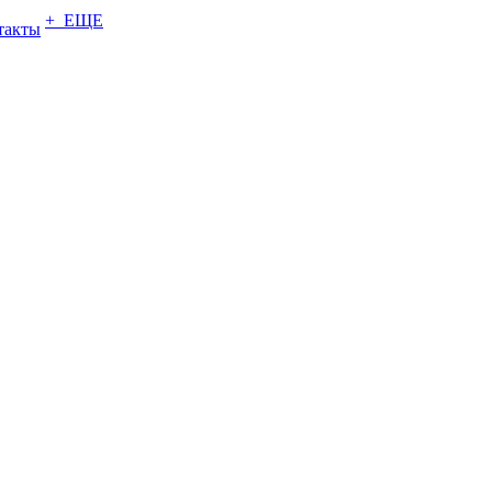
+ ЕЩЕ
такты