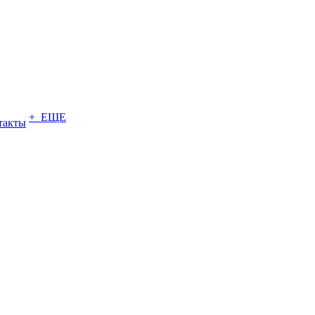
+ ЕЩЕ
такты