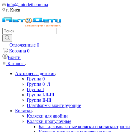
info@autodeti.com.ua
г. Киев
Отложенные
0
Корзина
0
Войти
Каталог
Автокресла детские
Группа 0+
Группа 0+/I
Группа I
Группа I-II-III
Группа II-III
Платформы монтирующие
Коляски
Коляски для двойни
Коляски прогулочные
Багги, компактные коляски и коляски-трости
Коляски модульные универсальные