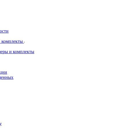
рости
и комплекты
меры и комплекты
пции
жденных
у