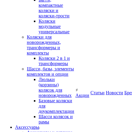
компактные
коляски и
коляски-трости
Коляски
модульные
универсальные
Коляски для
новорожденных,
трансформеры и
комплекты
Коляски 2 в 1 и
трансформеры
Шасси, базы, элементы
комплектов и опции
Люльки
(корзины)
колясок для
Статьи
Новости
Бре
новорожденных
Акции
Базовые коляски
для
доукомплектации
Шасси колясок и
рамы
Аксессуары