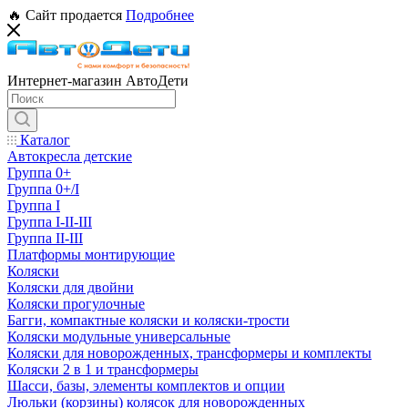
🔥 Сайт продается
Подробнее
Интернет-магазин АвтоДети
Каталог
Автокресла детские
Группа 0+
Группа 0+/I
Группа I
Группа I-II-III
Группа II-III
Платформы монтирующие
Коляски
Коляски для двойни
Коляски прогулочные
Багги, компактные коляски и коляски-трости
Коляски модульные универсальные
Коляски для новорожденных, трансформеры и комплекты
Коляски 2 в 1 и трансформеры
Шасси, базы, элементы комплектов и опции
Люльки (корзины) колясок для новорожденных