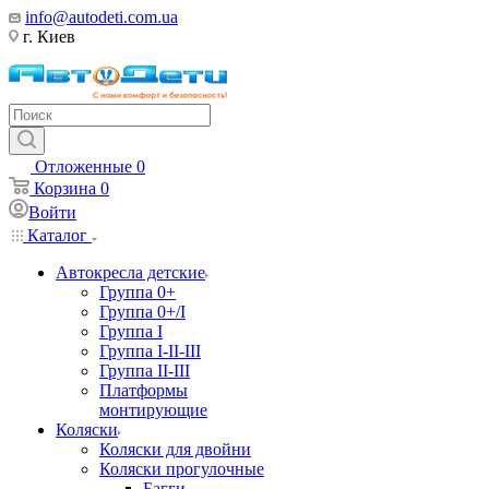
info@autodeti.com.ua
г. Киев
Отложенные
0
Корзина
0
Войти
Каталог
Автокресла детские
Группа 0+
Группа 0+/I
Группа I
Группа I-II-III
Группа II-III
Платформы
монтирующие
Коляски
Коляски для двойни
Коляски прогулочные
Багги,