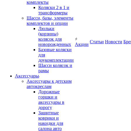
комплекты
Коляски 2 в 1 и
трансформеры
Шасси, базы, элементы
комплектов и опции
Люльки
(корзины)
колясок для
Статьи
Новости
Бре
новорожденных
Акции
Базовые коляски
для
доукомплектации
Шасси колясок и
рамы
Аксессуары
Аксессуары к детским
автокреслам
Дорожные
горшки и
аксессуары в
дорогу
Защитные
коврики и
накидки для
салона авто