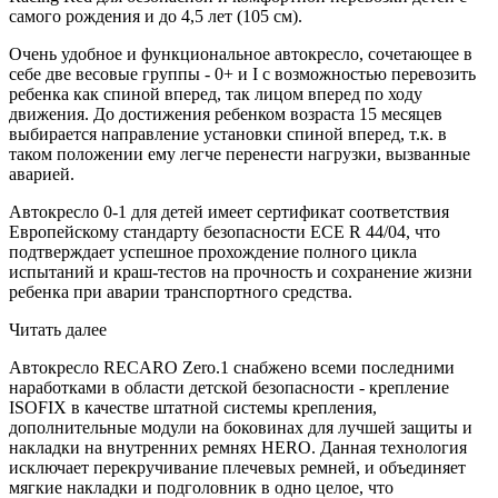
самого рождения и до 4,5 лет (105 см).
Очень удобное и функциональное автокресло, сочетающее в
себе две весовые группы - 0+ и I с возможностью перевозить
ребенка как спиной вперед, так лицом вперед по ходу
движения. До достижения ребенком возраста 15 месяцев
выбирается направление установки спиной вперед, т.к. в
таком положении ему легче перенести нагрузки, вызванные
аварией.
Автокресло 0-1 для детей имеет сертификат соответствия
Европейскому стандарту безопасности ЕСЕ R 44/04, что
подтверждает успешное прохождение полного цикла
испытаний и краш-тестов на прочность и сохранение жизни
ребенка при аварии транспортного средства.
Читать далее
Автокресло RECARO Zero.1 снабжено всеми последними
наработками в области детской безопасности - крепление
ISOFIX в качестве штатной системы крепления,
дополнительные модули на боковинах для лучшей защиты и
накладки на внутренних ремнях HERO. Данная технология
исключает перекручивание плечевых ремней, и объединяет
мягкие накладки и подголовник в одно целое, что