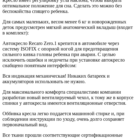
Кресло имеет регулировку угла наклона, чтобы выбрать
оптимальное положение для сна. Сделать это можно без
беспокойства спящего ребенка.
Для самых маленьких, весом менее 6 кг и новорожденных
деток предусмотрен мягкий анатомический вкладыш (входит
в комплект):
Автокресло Recaro Zero.1 крепится в автомобиле через
систему ISOFIX с опорной ногой для предотвращения
сильного кивка головы ребенка при аварии. С целью
исключить ошибки и недочеты при установке автокресло
снабщено понятным интерфейсом:
Вся индикация механическая! Никаких батареек и
аккумуляторов использовать не нужно.
Для максимального комфорта специалистами компании
разработан новый вентилируемый чехол, к тому же в корпусе
спинки у автокресла имеются вентиляционные отверстия.
Оббивка кресла легко поддается машинной стирке и, при
соблюдении инструкции по уходу, очень долго сохраняет
первоначальный вид.
Все ткани прошли соответствующие сертификационные