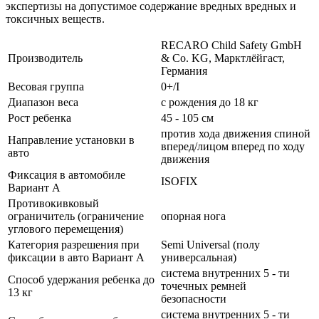
экспертизы на допустимое содержание вредных вредных и
токсичных веществ.
RECARO Child Safety GmbH
Производитель
& Co. KG, Марктлёйгаст,
Германия
Весовая группа
0+/I
Диапазон веса
с рождения до 18 кг
Рост ребенка
45 - 105 см
против хода движения спиной
Направление установки в
вперед/лицом вперед по ходу
авто
движения
Фиксация в автомобиле
ISOFIX
Вариант А
Противокивковый
ограничитель (ограничение
опорная нога
углового перемещения)
Категория разрешения при
Semi Universal (полу
фиксации в авто Вариант А
универсальная)
система внутренних 5 - ти
Способ удержания ребенка до
точечных ремней
13 кг
безопасности
система внутренних 5 - ти