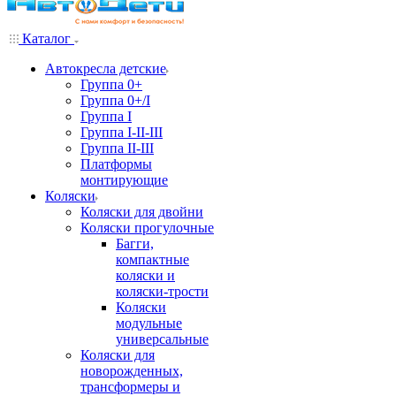
Каталог
Автокресла детские
Группа 0+
Группа 0+/I
Группа I
Группа I-II-III
Группа II-III
Платформы
монтирующие
Коляски
Коляски для двойни
Коляски прогулочные
Багги,
компактные
коляски и
коляски-трости
Коляски
модульные
универсальные
Коляски для
новорожденных,
трансформеры и