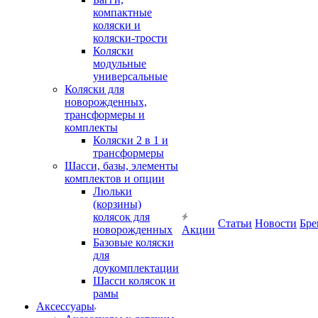
компактные
коляски и
коляски-трости
Коляски
модульные
универсальные
Коляски для
новорожденных,
трансформеры и
комплекты
Коляски 2 в 1 и
трансформеры
Шасси, базы, элементы
комплектов и опции
Люльки
(корзины)
колясок для
Статьи
Новости
Бре
новорожденных
Акции
Базовые коляски
для
доукомплектации
Шасси колясок и
рамы
Аксессуары