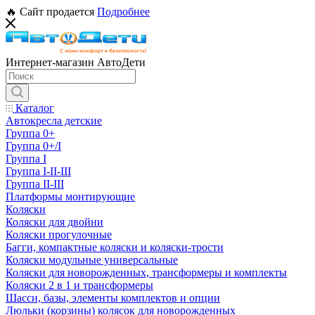
🔥 Сайт продается
Подробнее
Интернет-магазин АвтоДети
Каталог
Автокресла детские
Группа 0+
Группа 0+/I
Группа I
Группа I-II-III
Группа II-III
Платформы монтирующие
Коляски
Коляски для двойни
Коляски прогулочные
Багги, компактные коляски и коляски-трости
Коляски модульные универсальные
Коляски для новорожденных, трансформеры и комплекты
Коляски 2 в 1 и трансформеры
Шасси, базы, элементы комплектов и опции
Люльки (корзины) колясок для новорожденных