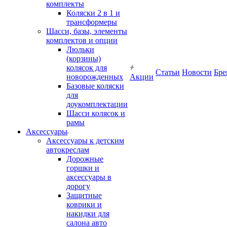
комплекты
Коляски 2 в 1 и
трансформеры
Шасси, базы, элементы
комплектов и опции
Люльки
(корзины)
колясок для
Статьи
Новости
Бре
новорожденных
Акции
Базовые коляски
для
доукомплектации
Шасси колясок и
рамы
Аксессуары
Аксессуары к детским
автокреслам
Дорожные
горшки и
аксессуары в
дорогу
Защитные
коврики и
накидки для
салона авто