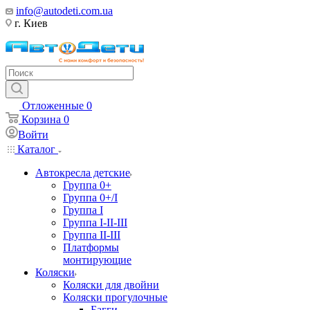
info@autodeti.com.ua
г. Киев
Отложенные
0
Корзина
0
Войти
Каталог
Автокресла детские
Группа 0+
Группа 0+/I
Группа I
Группа I-II-III
Группа II-III
Платформы
монтирующие
Коляски
Коляски для двойни
Коляски прогулочные
Багги,