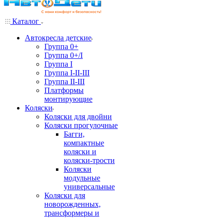
Каталог
Автокресла детские
Группа 0+
Группа 0+/I
Группа I
Группа I-II-III
Группа II-III
Платформы
монтирующие
Коляски
Коляски для двойни
Коляски прогулочные
Багги,
компактные
коляски и
коляски-трости
Коляски
модульные
универсальные
Коляски для
новорожденных,
трансформеры и