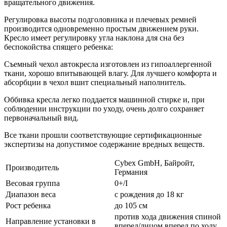
вращательного движения.
Регулировка высоты подголовника и плечевых ремней
производится одновременно простым движением руки.
Кресло имеет регулировку угла наклона для сна без
беспокойства спящего ребенка:
Cъемный чехол автокресла изготовлен из гипоаллергенной
ткани, хорошо впитывающей влагу. Для лучшего комфорта и
абсорбции в чехол вшит специальный наполнитель.
Оббивка кресла легко поддается машинной стирке и, при
соблюдении инструкции по уходу, очень долго сохраняет
первоначальный вид.
Все ткани прошли соответствующие сертификационные
экспертизы на допустимое содержание вредных веществ.
Cybex GmbH, Байройт,
Производитель
Германия
Весовая группа
0+/I
Диапазон веса
с рождения до 18 кг
Рост ребенка
до 105 см
против хода движения спиной
Направление установки в
вперед/лицом вперед по ходу