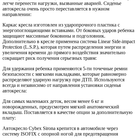
легче перенести нагрузки, вызванные аварией. Сиденье
автокресла очень просто переставляется в нужном
направлении:
Каркас кресла изготовлен из ударопрочного пластика с
энергопоглощающими вставками. От боковых ударов ребенка
защищают массивные боковины и подголовник.
Дополнительно в кресле применена система Linear Side-impact
Protection (L.S.P.), которая путем распределения энергии и
увеличения времени до прямого воздействия значительно
сокращает риск получения серьезных травм:
Для удержания ребенка применяются 5-ти точечные ремни
безопасности с мягкими накладками, которые равномерно
распределяют ударную нагрузку при ДТП. Используются
всегда и независимо от направления установки сиденья
автокресла:
Для самых маленьких деток, весом менее 6 кг и
новорожденных, предусмотрен мягкий анатомический
вкладыш. Поставляется в качестве опции за дополнительную
плату:
Автокресло Cybex Sirona крепится в автомобиле через
систему ISOFIX с опорной ногой для предотвращения