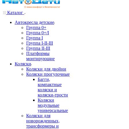
Каталог
Автокресла детские
Группа 0+
Группа 0+/I
Группа I
Группа I-II-III
Группа II-III
Платформы
монтирующие
Коляски
Коляски для двойни
Коляски прогулочные
Багги,
компактные
коляски и
коляски-трости
Коляски
модульные
универсальные
Коляски для
новорожденных,
трансформеры и