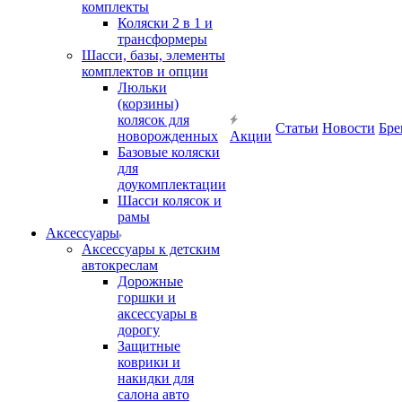
комплекты
Коляски 2 в 1 и
трансформеры
Шасси, базы, элементы
комплектов и опции
Люльки
(корзины)
колясок для
Статьи
Новости
Бре
новорожденных
Акции
Базовые коляски
для
доукомплектации
Шасси колясок и
рамы
Аксессуары
Аксессуары к детским
автокреслам
Дорожные
горшки и
аксессуары в
дорогу
Защитные
коврики и
накидки для
салона авто