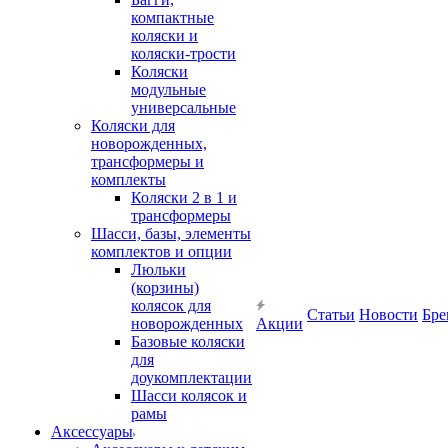
компактные
коляски и
коляски-трости
Коляски
модульные
универсальные
Коляски для
новорожденных,
трансформеры и
комплекты
Коляски 2 в 1 и
трансформеры
Шасси, базы, элементы
комплектов и опции
Люльки
(корзины)
колясок для
Статьи
Новости
Бре
новорожденных
Акции
Базовые коляски
для
доукомплектации
Шасси колясок и
рамы
Аксессуары