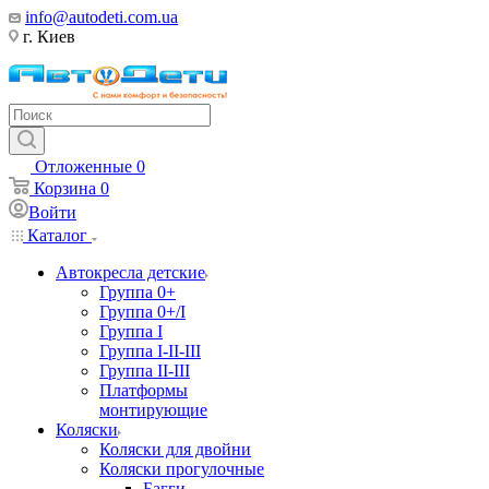
info@autodeti.com.ua
г. Киев
Отложенные
0
Корзина
0
Войти
Каталог
Автокресла детские
Группа 0+
Группа 0+/I
Группа I
Группа I-II-III
Группа II-III
Платформы
монтирующие
Коляски
Коляски для двойни
Коляски прогулочные
Багги,