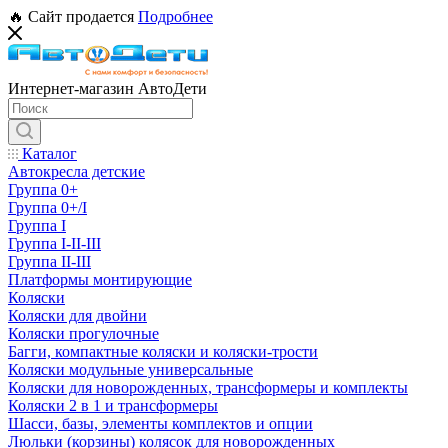
🔥 Сайт продается
Подробнее
Интернет-магазин АвтоДети
Каталог
Автокресла детские
Группа 0+
Группа 0+/I
Группа I
Группа I-II-III
Группа II-III
Платформы монтирующие
Коляски
Коляски для двойни
Коляски прогулочные
Багги, компактные коляски и коляски-трости
Коляски модульные универсальные
Коляски для новорожденных, трансформеры и комплекты
Коляски 2 в 1 и трансформеры
Шасси, базы, элементы комплектов и опции
Люльки (корзины) колясок для новорожденных