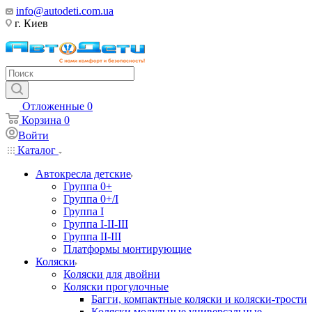
info@autodeti.com.ua
г. Киев
Отложенные
0
Корзина
0
Войти
Каталог
Автокресла детские
Группа 0+
Группа 0+/I
Группа I
Группа I-II-III
Группа II-III
Платформы монтирующие
Коляски
Коляски для двойни
Коляски прогулочные
Багги, компактные коляски и коляски-трости
Коляски модульные универсальные