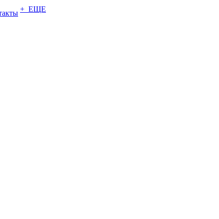
+ ЕЩЕ
такты