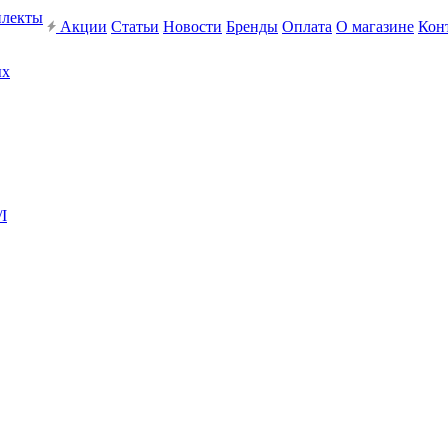
плекты
Акции
Статьи
Новости
Бренды
Оплата
О магазине
Кон
ых
I