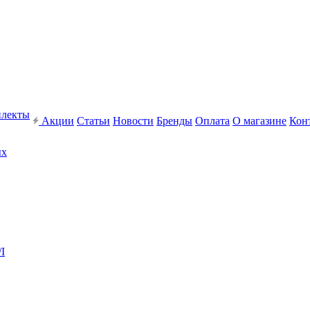
плекты
Акции
Статьи
Новости
Бренды
Оплата
О магазине
Кон
ых
I