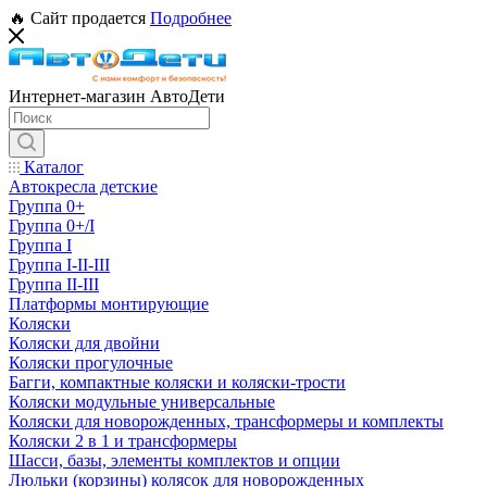
🔥 Сайт продается
Подробнее
Интернет-магазин АвтоДети
Каталог
Автокресла детские
Группа 0+
Группа 0+/I
Группа I
Группа I-II-III
Группа II-III
Платформы монтирующие
Коляски
Коляски для двойни
Коляски прогулочные
Багги, компактные коляски и коляски-трости
Коляски модульные универсальные
Коляски для новорожденных, трансформеры и комплекты
Коляски 2 в 1 и трансформеры
Шасси, базы, элементы комплектов и опции
Люльки (корзины) колясок для новорожденных