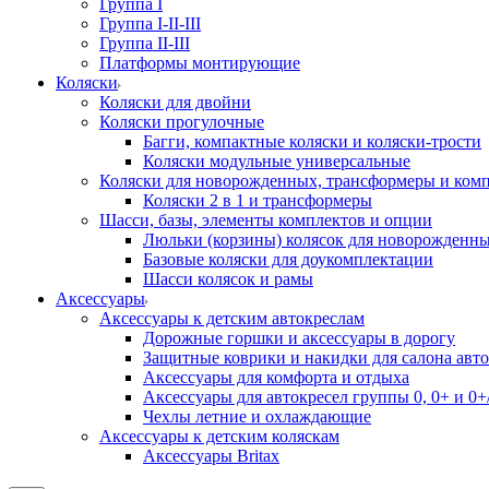
Группа I
Группа I-II-III
Группа II-III
Платформы монтирующие
Коляски
Коляски для двойни
Коляски прогулочные
Багги, компактные коляски и коляски-трости
Коляски модульные универсальные
Коляски для новорожденных, трансформеры и ком
Коляски 2 в 1 и трансформеры
Шасси, базы, элементы комплектов и опции
Люльки (корзины) колясок для новорожденн
Базовые коляски для доукомплектации
Шасси колясок и рамы
Аксессуары
Аксессуары к детским автокреслам
Дорожные горшки и аксессуары в дорогу
Защитные коврики и накидки для салона авто
Аксессуары для комфорта и отдыха
Аксессуары для автокресел группы 0, 0+ и 0+/
Чехлы летние и охлаждающие
Аксессуары к детским коляскам
Аксессуары Britax