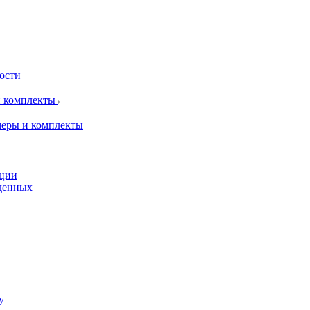
рости
и комплекты
меры и комплекты
пции
жденных
у