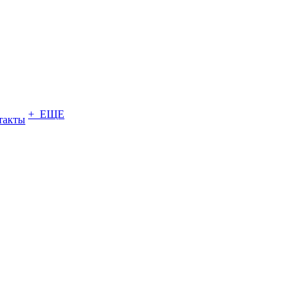
+ ЕЩЕ
такты